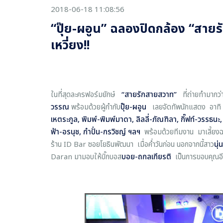
2018-06-18 11:08:56
“ปุ๊ย-ผอูน” ฉลองปิดกล้อง “สาย
เหวี่ยง!!
ในที่สุดละครฟอร์มยักษ์
“สายรักสายสวาท”
ที่ถ่ายทำมากว
วรรณ
พร้อมด้วยผู้กำกับ
ปุ๊ย-ผอูน
เลยจัดทัพนักแสดง อาท
เหตระกูล, พิมพ์-พิมพ์มาดา, ลิลลี่-ภัณฑิลา, กิ๊ฟท์-วรรธน
ฟ้า-อรนุช, กำปั่น-กรวิชญ์ ฯลฯ
พร้อมด้วยทีมงาน มาเลี้ยงฉ
ร้าน ID Bar ซอยโยธินพัฒนา เมื่อค่ำวันก่อน นอกจากนี้สาว
นุ
Daran มามอบให้บิ๊กบอส
บอย-ถกลเกียรติ
เป็นการขอบคุณอ