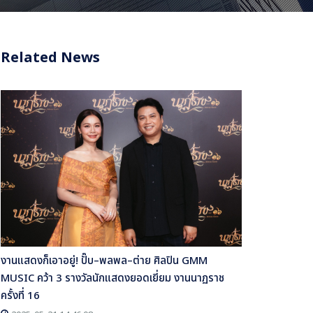
Related News
งานแสดงก็เอาอยู่! ปั๊บ–พลพล–ต่าย ศิลปิน GMM
MUSIC คว้า 3 รางวัลนักแสดงยอดเยี่ยม งานนาฏราช
ครั้งที่ 16