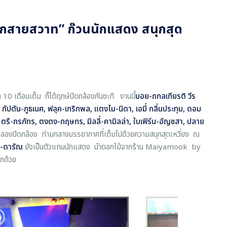
รักสายสวาท” ก๊วนนักแสดง สนุกสุด
่า 10 เดือนเต็ม ก็ได้ฤกษ์ปิดกล้องกันซะที งานนี้
บอย-ถกลเกียรติ วีร
ิ
กัปตัน-ภูธเนศ, ฟลุค-เกริกพล, แตงโม-นิดา, เอมี่ กลิ่นประทุม, ดอม
ะ, ตรี-ภรภัทร, ตงตง-กฤษกร, มิลลี่-คามิลล่า, ใบเฟิร์น-อัญชสา, ปลาย
ลองปิดกล้อง ท่ามกลางบรรยากาศที่เต็มไปด้วยความสนุกสุดเหวี่ยง ณ
่น-ดารัณ
ยังเป็นตัวแทนนักแสดง นำดอกไม้จากร้าน Maiyamook by
ีกด้วย