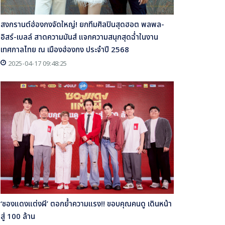
สงกรานต์ฮ่องกงจัดใหญ่! ยกทีมศิลปินสุดฮอต พลพล-
อิสร์-เบลล์ สาดความมันส์ แจกความสนุกสุดฉ่ำในงาน
เทศกาลไทย ณ เมืองฮ่องกง ประจำปี 2568
2025-04-17 09:48:25
‘ซองแดงแต่งผี’ ตอกย้ำความแรง!! ขอบคุณคนดู เดินหน้า
สู่ 100 ล้าน