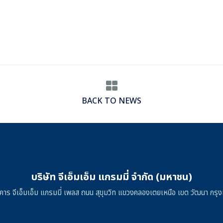
BACK TO NEWS
บริษัท จีเอ็มเอ็ม แกรมมี่ จำกัด (มหาชน)
าคาร จีเอ็มเอ็ม แกรมมี่ เพลส ถนน สุขุมวิท แขวงคลองเตยเหนือ เขต วัฒนา ก