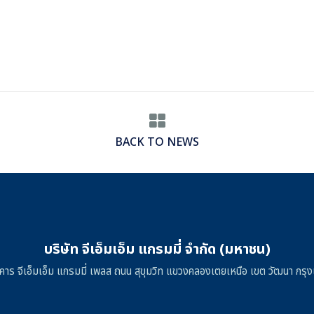
BACK TO NEWS
บริษัท จีเอ็มเอ็ม แกรมมี่ จำกัด (มหาชน)
าคาร จีเอ็มเอ็ม แกรมมี่ เพลส ถนน สุขุมวิท แขวงคลองเตยเหนือ เขต วัฒนา ก