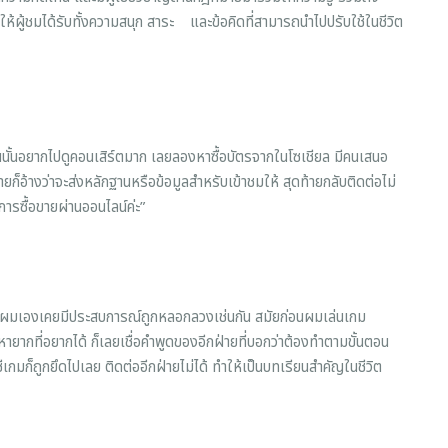
ผู้ชมได้รับทั้งความสนุก สาระ และข้อคิดที่สามารถนำไปปรับใช้ในชีวิต
นั้นอยากไปดูคอนเสิร์ตมาก เลยลองหาซื้อบัตรจากในโซเชียล มีคนเสนอ
ายก็อ้างว่าจะส่งหลักฐานหรือข้อมูลสำหรับเข้าชมให้ สุดท้ายกลับติดต่อไม่
การซื้อขายผ่านออนไลน์ค่ะ”
ึ่งผมเองเคยมีประสบการณ์ถูกหลอกลวงเช่นกัน สมัยก่อนผมเล่นเกม
ายากที่อยากได้ ก็เลยเชื่อคำพูดของอีกฝ่ายที่บอกว่าต้องทำตามขั้นตอน
เกมก็ถูกยึดไปเลย ติดต่ออีกฝ่ายไม่ได้ ทำให้เป็นบทเรียนสำคัญในชีวิต