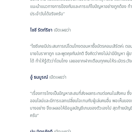
แนะนำแนวทางการป้องกันและการแก้ไขปัญหาอย่างถูกต้อง ทำให้
ประจำวันได้จริงครับ"
ไซซี รัตท์ริชา
เปิดเผยว่า
“ไซซีเคยมีประสบการณ์โดนโกงตอนหาซื้อบัตรคอนเสิร์ตค่ะ ตอน
ขายในราคาถูก และพูดคุยกันปกติ จึงคิดว่าคงไม่น่ามีปัญหา ผู้ข
ได้ ทำให้รู้ตัวว่าโดนโกง เลยอยากฝากเตือนทุกคนให้ระมัดระวัง
อู๋ ธนบูรณ์
เปิดเผยว่า
“เรื่องการโกงเป็นปัญหาสะสมที่ส่งผลกระทบต่อคนในสังคม ซ
ออนไลน์และมีการแลกเปลี่ยนไอเทมกับผู้เล่นคนอื่น พอเห็นของห
บางอย่าง จึงเผลอให้ข้อมูลบัญชีเกมของตัวเองไป สุดท้ายบัญชี
ครับ”
ปูน มิตรภักดี
เปิดเผยว่า