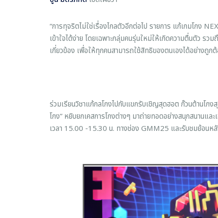
“การทุจริตไม่ใช่เรื่องไกลตัวอีกต่อไป รายการ แก้เกมโกง 
เข้าใจได้ง่าย โดยเฉพาะกลุ่มคนรุ่นใหม่ให้เกิดความตื่นตัว ร
เกี่ยวข้อง เพื่อให้ทุกคนสามารถใช้สิทธิของตนเองได้อย่างถูกต้
ร่วมเรียนวิชาแก้กลโกงไปกับแขกรับเชิญสุดฮอต ก๊วนต้านโกง
โกง” หยิบยกเคสการโกงต่างๆ มาถ่ายทอดอย่างสนุกสนานและเ
เวลา 15.00 -15.30 น. ทางช่อง GMM25 และรับชมย้อ