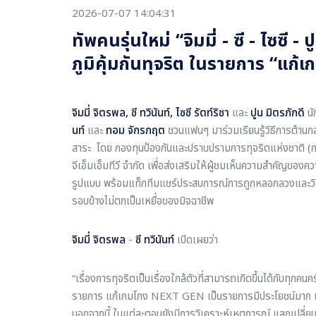
2026-07-07 14:04:31
ทัพคนรุ่นใหม่ “จิมมี่ - ซี - ไซซี -
ภูมิคุ้มกันทุจริต ในรายการ “แ
จิมมี่ จิตรพล
,
ซี ทวินันท์
, ไซซี รัตท์ริชา
และ
ปูน มิตรภักดี
นั
นท์
และ
ทอม
จักรกฤต
ชวนแฟนๆ มาร่วมเรียนรู้วิธีการต้าน
สาระ โดย กองทุนป้องกันและปราบปรามการทุจริตแห่งชาติ (กองท
จีเอ็มเอ็มทีวี จำกัด เพื่อส่งเสริมให้ผู้ชมเห็นความสำคัญของคว
รูปแบบ พร้อมแท็กทีมแชร์ประสบการณ์การถูกหลอกลวงและวิธีป้
รอบข้างไม่ตกเป็นเหยื่อของมิจฉาชีพ
จิมมี่ จิตรพล
-
ซี ทวินันท์
เปิดเผยว่า
“เรื่องการทุจริตเป็นเรื่องใกล้ตัวที่สามารถเกิดขึ้นได้กับทุกค
รายการ แก้เกมโกง NEXT GEN เป็นรายการมีประโยชน์มาก เพ
นอกจากนี้ ในแต่ละตอนยังมีการวิเคราะห์เหตุการณ์ แลกเปลี่ย