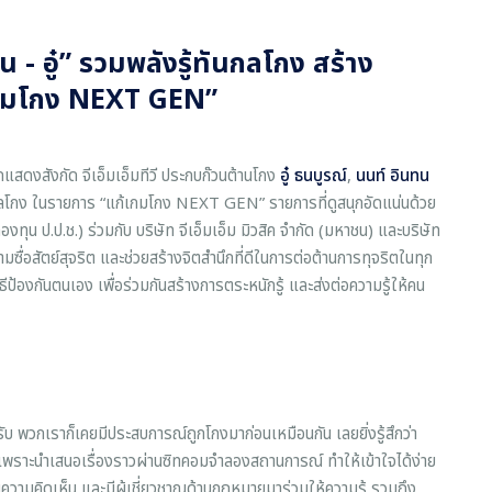
 ปูน - อู๋” รวมพลังรู้ทันกลโกง สร้าง
ก้เกมโกง NEXT GEN”
กแสดงสังกัด จีเอ็มเอ็มทีวี ประกบก๊วนต้านโกง
อู๋ ธนบูรณ์
,
นนท์ อินทน
กลโกง ในรายการ “แก้เกมโกง NEXT GEN” รายการที่ดูสนุกอัดแน่นด้วย
ุน ป.ป.ช.) ร่วมกับ บริษัท จีเอ็มเอ็ม มิวสิค จำกัด (มหาชน) และบริษัท
ามซื่อสัตย์สุจริต และช่วยสร้างจิตสำนึกที่ดีในการต่อต้านการทุจริตในทุก
องกันตนเอง เพื่อร่วมกันสร้างการตระหนักรู้ และส่งต่อความรู้ให้คน
นครับ พวกเราก็เคยมีประสบการณ์ถูกโกงมาก่อนเหมือนกัน เลยยิ่งรู้สึกว่า
ราะนำเสนอเรื่องราวผ่านซิทคอมจำลองสถานการณ์ ทำให้เข้าใจได้ง่าย
นความคิดเห็น และมีผู้เชี่ยวชาญด้านกฎหมายมาร่วมให้ความรู้ รวมถึง