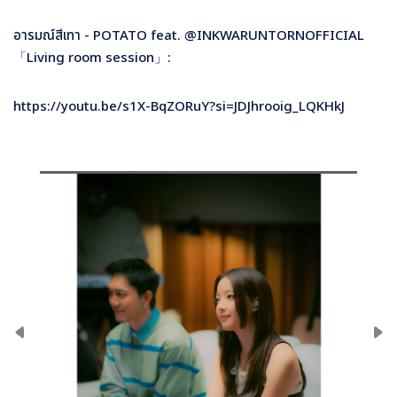
อารมณ์สีเทา -
POTATO feat. @INKWARUNTORNOFFICIAL
「
Living room session
」
:
https://youtu.be/s1X-BqZORuY?si=JDJhrooig_LQKHkJ