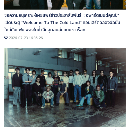
ขอความอนุเคราะห์เผยแพร่ข่าวประชาสัมพันธ์ :: อพาร์ตเมนต์คุณป้า
เปิดประตู “Welcome To The Cold Land” คอนเสิร์ตฉลองอัลบั้ม
ใหม่กับแฟนเพลงในค่ำคืนสุดอบอุ่นแบบชาวร็อก
2026-07-23 16:35:26