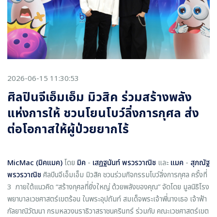
2026-06-15 11:30:53
ศิลปินจีเอ็มเอ็ม มิวสิค ร่วมสร้างพลัง
แห่งการให้ ชวนโยนโบว์ลิ่งการกุศล ส่ง
ต่อโอกาสให้ผู้ป่วยยากไร้
MicMac (มิคแมค)
โดย
มิค
-
เสฏฐนันท์ พรวรวาณิช
และ
แมค
-
สุภณัฐ
พรวรวาณิช
ศิลปินจีเอ็มเอ็ม มิวสิค ชวนร่วมกิจกรรมโบว์ลิ่งการกุศล ครั้งที่
3 ภายใต้แนวคิด “สร้างกุศลที่ยิ่งใหญ่ ด้วยพลังของคุณ” จัดโดย มูลนิธิโรง
พยาบาลเวชศาสตร์เขตร้อน ในพระอุปถัมภ์ สมเด็จพระเจ้าพี่นางเธอ เจ้าฟ้า
กัลยาณิวัฒนา กรมหลวงนราธิวาสราชนครินทร์ ร่วมกับ คณะเวชศาสตร์เขต