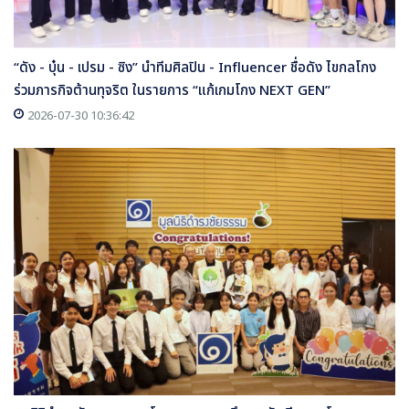
“ดัง - บุ๋น - เปรม - ซิง” นำทีมศิลปิน - Influencer ชื่อดัง ไขกลโกง
ร่วมภารกิจต้านทุจริต ในรายการ “แก้เกมโกง NEXT GEN”
2026-07-30 10:36:42