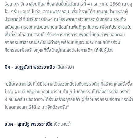
ร้อน มหาวิทยาลัยมหิดล ซึ่งจะจัดขึ้นในวันเสาร์ที่ 4 กรกฎาคม 2569 ณ บลู
โอ ริธึม แอนด์ โบว์ล สยามพารากอน เพื่อนำรายได้สมทบทุนช่วยเหลือผู้
ป่วยยากไร้ที่เข้ารับการรักษา ณ โรงพยาบาลเวชศาสตร์เขตร้อน รวมถึง
สนับสนุนการออกหน่วยแพทย์เคลื่อนที่ในพื้นที่ทุรกันดาร เพื่อให้ประชาชนใน
พื้นที่ห่างไกลสามารถเข้าถึงบริการทางการแพทย์ที่มีคุณภาพ ตลอดจน
กิจกรรมสาธารณประโยชน์ต่างๆ พร้อมเชิญชวนประชาชนสมัครร่วม
กิจกรรมเพื่อสร้างกุศลที่ยิ่งใหญ่และส่งต่อโอกาสดีๆ ให้กับผู้ป่วย
มิค
-
เสฏฐนันท์ พรวรวาณิช
เปิดเผยว่า
“ปลื้มใจมากครับที่ได้มีโอกาสเป็นส่วนหนึ่งในกิจกรรมดีๆ ที่สร้างกุศลครั้งยิ่ง
ใหญ่ ผมขอเชิญชวนทุกคนมาร่วมทำบุญในกิจกรรมโบว์ลิ่งการกุศล ครั้งที่
3 กันนะครับ นอกจากจะได้ร่วมสร้างกุศลแล้ว ผู้ที่ร่วมกิจกรรมยังสามารถนำ
ไปลดหย่อนภาษีได้ 2 เท่าอีกด้วยครับ”
แมค
-
สุภณัฐ พรวรวาณิช
เปิดเผยว่า