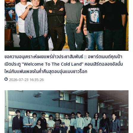
ขอความอนุเคราะห์เผยแพร่ข่าวประชาสัมพันธ์ :: อพาร์ตเมนต์คุณป้า
เปิดประตู “Welcome To The Cold Land” คอนเสิร์ตฉลองอัลบั้ม
ใหม่กับแฟนเพลงในค่ำคืนสุดอบอุ่นแบบชาวร็อก
2026-07-23 16:35:26