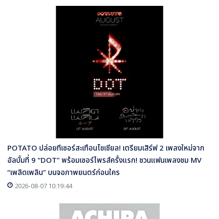
POTATO ปล่อยทีเซอร์สะเทือนโซเชียล! เตรียมเสิร์ฟ 2 เพลงใหม่จาก
อัลบั้มที่ 9 “DOT” พร้อมเซอร์ไพรส์ครั้งแรก! ชวนแฟนเพลงชม MV
“เพลิดเพลิน” บนจอภาพยนตร์ก่อนใคร
2026-08-07 10:19:44