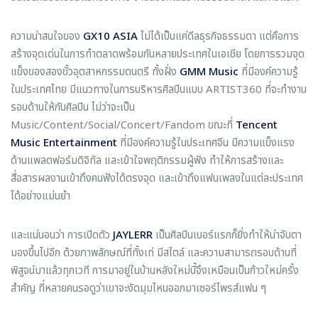
ความน่าสนใจของ
GX10 ASIA
ไม่ได้เป็นแค่ดีลธุรกิจธรรมดา แต่คือการ
สร้างจุดเด่นในการทำตลาดพร้อมกันหลายประเทศในเอเชีย โดยการรวมจุด
แข็งของสองขั้วอุตสาหกรรมดนตรี ทั้งฝั่ง
GMM Music
ที่มีองค์ความรู้
ในประเทศไทย มีแนวทางในการบริหารศิลปินแบบ ARTIST360 ที่จะทำงาน
รอบด้านให้กับศิลปิน ไม่ว่าจะเป็น
Music/Content/Social/Concert/Fandom ขณะที่
Tencent
Music Entertainment
ที่มีองค์ความรู้ในประเทศจีน มีความแข็งแรง
ด้านแพลตฟอร์มดิจิทัล และเข้าใจพฤติกรรมผู้ฟัง ทำให้การสร้างและ
สื่อสารผลงานเข้าถึงคนฟังได้ตรงจุด และเข้าถึงแฟนเพลงในแต่ละประเทศ
ได้อย่างแม่นยำ
และแน่นอนว่า การเปิดตัว
JAYLERR
เป็นศิลปินเบอร์แรกก็ยิ่งทำให้น่าจับตา
มองขึ้นไปอีก ด้วยภาพลักษณ์ที่ทั้งเท่ มีสไตล์ และความสามารถรอบด้านที่
พิสูจน์มาแล้วทุกเวที การมาอยู่ในบ้านหลังใหม่นี้จึงเหมือนเป็นก้าวใหม่ครั้ง
สำคัญ ที่หลายคนรอดูว่าเขาจะงัดมุมไหนออกมาเซอร์ไพรส์แฟน ๆ