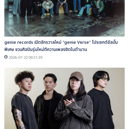
genie records เปิดจักรวาลใหม่ "genie Verse" โปรเจกต์อัลบั้ม
พิเศษ ชวนศิลปินรุ่นใหม่ตีความเพลงฮิตในตำนาน
2026-07-22 09:31:39