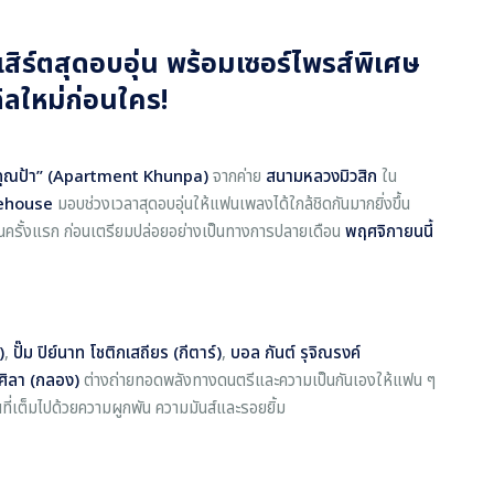
สิร์ตสุดอบอุ่น พร้อมเซอร์ไพรส์พิเศษ
ิลใหม่ก่อนใคร!
คุณป้า” (Apartment Khunpa)
จากค่าย
สนามหลวงมิวสิก
ใน
vehouse
มอบช่วงเวลาสุดอบอุ่นให้แฟนเพลงได้ใกล้ชิดกันมากยิ่งขึ้น
นครั้งแรก ก่อนเตรียมปล่อยอย่างเป็นทางการปลายเดือน
พฤศจิกายนนี้
)
,
ปั๊ม ปิย์นาท โชติกเสถียร (กีตาร์)
,
บอล กันต์ รุจิณรงค์
มศิลา (กลอง)
ต่างถ่ายทอดพลังทางดนตรีและความเป็นกันเองให้แฟน ๆ
นที่เต็มไปด้วยความผูกพัน ความมันส์และรอยยิ้ม