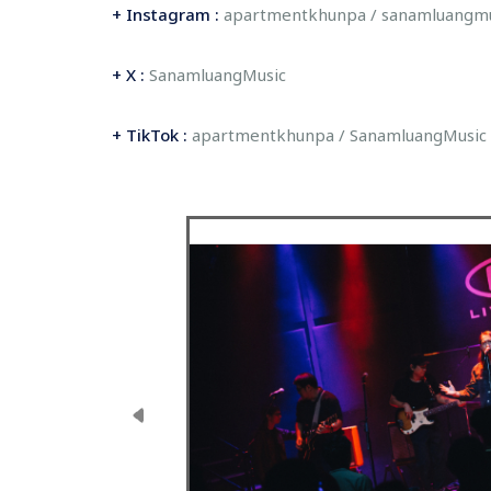
+ Instagram :
apartmentkhunpa / sanamluangmus
+ X :
SanamluangMusic
+ TikTok :
apartmentkhunpa / SanamluangMusic