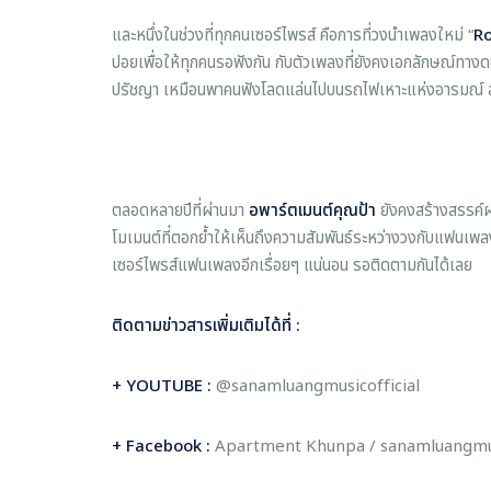
และหนึ่งในช่วงที่ทุกคนเซอร์ไพรส์ คือการที่วงนำเพลงใหม่ “
Ro
ปอยเพื่อให้ทุกคนรอฟังกัน กับตัวเพลงที่ยังคงเอกลักษณ์ทางดน
ปรัชญา เหมือนพาคนฟังโลดแล่นไปบนรถไฟเหาะแห่งอารมณ์ ส
ตลอดหลายปีที่ผ่านมา
อพาร์ตเมนต์คุณป้า
ยังคงสร้างสรรค์ผล
โมเมนต์ที่ตอกย้ำให้เห็นถึงความสัมพันธ์ระหว่างวงกับแฟนเพ
เซอร์ไพรส์แฟนเพลงอีกเรื่อยๆ แน่นอน รอติดตามกันได้เลย
ติดตามข่าวสารเพิ่มเติมได้ที่ :
+ YOUTUBE :
@sanamluangmusicofficial
+ Facebook :
Apartment Khunpa / sanamluangmus