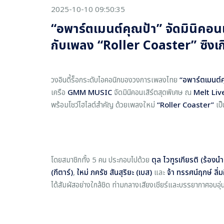
2025-10-10 09:50:35
“อพาร์ตเมนต์คุณป้า” จัดมินิคอนเ
กับเพลง “Roller Coaster” ซิงเก
วงอินดี้ร็อกระดับไอคอนิกของวงการเพลงไทย
“อพาร์ตเมนต์
เครือ
GMM MUSIC
จัดมินิคอนเสิร์ตสุดพิเศษ ณ
Melt Li
พร้อมโชว์ไฮไลต์สำคัญ ด้วยเพลงใหม่
“Roller Coaster”
เป็
โดยสมาชิกทั้ง 5 คน ประกอบไปด้วย
ตุล ไวฑูรเกียรติ (ร้องนำ
(กีตาร์)
,
ใหม่ ภครัช สันสุริยะ (เบส)
และ
จ้า ทรรศน์ฤกษ์ ลิ่
ได้สัมผัสอย่างใกล้ชิด ท่ามกลางเสียงเชียร์และบรรยากาศอบอุ่