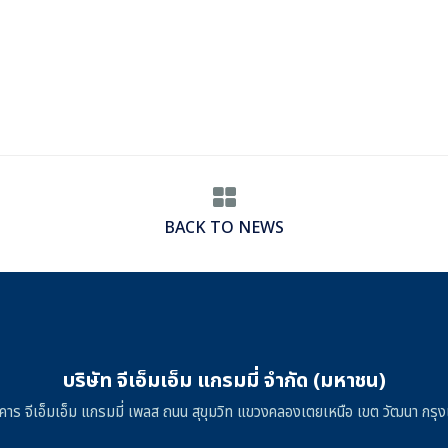
BACK TO NEWS
บริษัท จีเอ็มเอ็ม แกรมมี่ จำกัด (มหาชน)
าคาร จีเอ็มเอ็ม แกรมมี่ เพลส ถนน สุขุมวิท แขวงคลองเตยเหนือ เขต วัฒนา ก