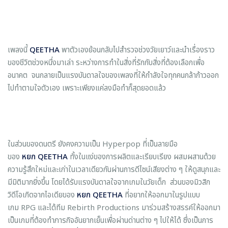
เพลงนี้
QEETHA
พาตัวเองย้อนกลับไปสำรวจช่วงวัยเยาว์และนำเรื่องราว
ของชีวิตช่วงหนึ่งมาเล่า ระหว่างการทำในสิ่งที่รักกับสิ่งที่ต้องเลือกเพื่อ
อนาคต จนกลายเป็นแรงบันดาลใจของเพลงที่ให้กำลังใจทุกคนกล้าก้าวออก
ไปทำตามใจตัวเอง เพราะเพียงแค่ลงมือทำก็สุดยอดแล้ว
ในส่วนของดนตรี ยังคงความเป็น Hyperpop ที่เป็นลายมือ
ของ
หยก
QEETHA
ทั้งในแง่ของการผลิตและเรียบเรียง ผสมผสานด้วย
ความรู้สึกใหม่และเก่าในเวลาเดียวกันผ่านการดีไซน์เสียงต่าง ๆ ให้ดูสนุกและ
มีมิติมากยิ่งขึ้น โดยได้รับแรงบันดาลใจจากเกมในวัยเด็ก ส่วนของมิวสิก
วิดีโอเกิดจากไอเดียของ
หยก
QEETHA
ที่อยากให้ออกมาในรูปแบบ
เกม RPG และได้ทีม Rebirth Productions มาร่วมสร้างสรรค์ให้ออกมา
เป็นเกมที่ต้องทำภารกิจอันยากเย็นเพื่อผ่านด่านต่าง ๆ ไปให้ได้ ซึ่งเป็นการ