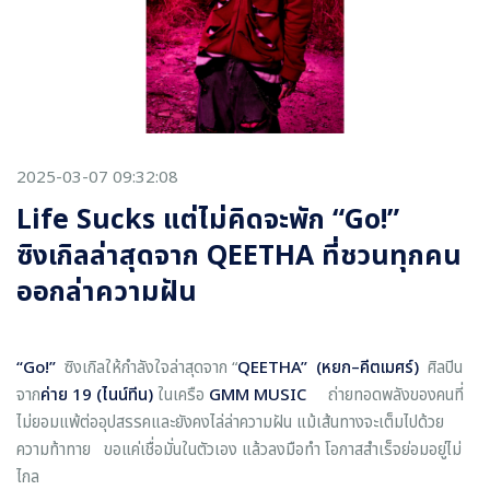
2025-03-07 09:32:08
Life Sucks แต่ไม่คิดจะพัก “Go!”
ซิงเกิลล่าสุดจาก QEETHA ที่ชวนทุกคน
ออกล่าความฝัน
“
Go!”
ซิงเกิลให้กำลังใจล่าสุดจาก “
QEETHA”
(หยก–คีตเมศร์)
ศิลปิน
จาก
ค่าย
19 (ไนน์ทีน)
ในเครือ
GMM MUSIC
ถ่ายทอดพลังของคนที่
ไม่ยอมแพ้ต่ออุปสรรคและยังคงไล่ล่าความฝัน แม้เส้นทางจะเต็มไปด้วย
ความท้าทาย ขอแค่เชื่อมั่นในตัวเอง แล้วลงมือทำ โอกาสสำเร็จย่อมอยู่ไม่
ไกล