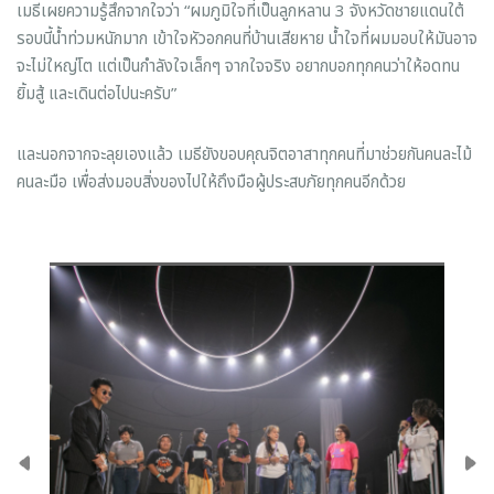
เมธีเผยความรู้สึกจากใจว่า “ผมภูมิใจที่เป็นลูกหลาน 3 จังหวัดชายแดนใต้
รอบนี้น้ำท่วมหนักมาก เข้าใจหัวอกคนที่บ้านเสียหาย น้ำใจที่ผมมอบให้มันอาจ
จะไม่ใหญ่โต แต่เป็นกำลังใจเล็กๆ จากใจจริง อยากบอกทุกคนว่าให้อดทน
ยิ้มสู้ และเดินต่อไปนะครับ”
และนอกจากจะลุยเองแล้ว เมธียังขอบคุณจิตอาสาทุกคนที่มาช่วยกันคนละไม้
คนละมือ เพื่อส่งมอบสิ่งของไปให้ถึงมือผู้ประสบภัยทุกคนอีกด้วย