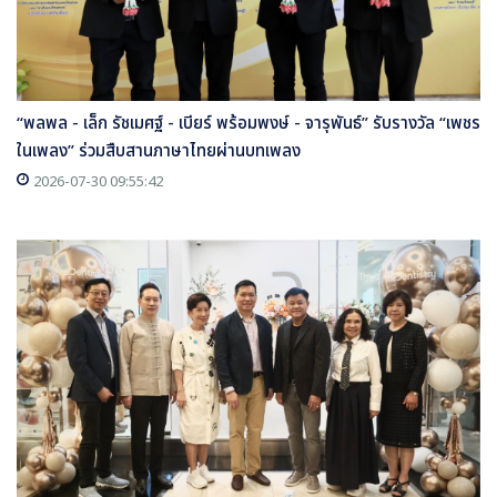
“พลพล - เล็ก รัชเมศฐ์ - เบียร์ พร้อมพงษ์ - จารุพันธ์” รับรางวัล “เพชร
ในเพลง” ร่วมสืบสานภาษาไทยผ่านบทเพลง
2026-07-30 09:55:42