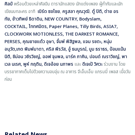
ศิลป์
พร้อมด้วยเหล่าศิลปิน ดารานักแสดง นักแต่งเพลง ผู้กำกับและนัก
เขียนบทละคร อาทิ
เบิร์ด ธงไชย
,
ครูสลา คุณวุฒิ
,
ตู๋ ปิติ, ต่าย อร
ทัย, ข้าวทิพย์ ธิดาดิน, NEW COUNTRY, Bodyslam,
COCKTAIL, ไททศมิตร, Paper Planes, Tilly Birds, ASIA7,
CLOCKWORK MOTIONLESS, THE DARKEST ROMANCE,
PERSES, คุณยายแต๋ว อุษา, จั้มพ์ พิสิฐพล, แจม รชตะ, หนุ่ม
อนุวัต,เกด พิมพ์มาดา, คริส พีรวัส, อู๋ ธนบูรณ์, บูม ธราธร, ป๋อมแป๋ม
นิติ, ชิม่อน วชิรวิชญ์, ออฟ จุมพล, มาร์ค ภาคิน, ปอนด์ ณราวิชญ์, พา
เวล นเรศ, พูห์ กฤติน, ดีเจอ้อย นภาพร
และ
ดีเจเป้ วิศวะ
ร่วมงาน โดย
บรรยากาศเต็มไปด้วยความอบอุ่น ณ อาคาร จีเอ็มเอ็ม แกรมมี่ เพลส เมื่อวัน
ก่อน
Related News