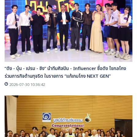
“ดัง - บุ๋น - เปรม - ซิง” นำทีมศิลปิน - Influencer ชื่อดัง ไขกลโกง
ร่วมภารกิจต้านทุจริต ในรายการ “แก้เกมโกง NEXT GEN”
2026-07-30 10:36:42