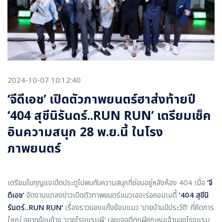
2024-10-07 10:12:40
‘จีดีเอช’ เปิดตัวภาพยนตร์ฮาส่งท้ายปี
‘404 สุขีนิรันดร์..RUN RUN’ เตรียมเช็ค
อินความสนุก 28 พ.ย.นี้ ในโรง
ภาพยนตร์
เตรียมไขกุญแจเปิดประตูไปพบกับความสนุกที่ซ่อนอยู่หลังห้อง 404 เมื่อ
‘
จี
ดีเอช
’
จัดงานแถลงข่าวเปิดตัวภาพยนตร์แนวเฮอเร่อคอมเมดี้
‘404
สุขีนิ
รันดร์
..RUN RUN
’
เรื่องราวของแก๊งย้อมแมว ‘ขายบ้านมีประวัติ’ ที่คิดการ
ใหญ่ อยากย้อมช้าง ‘ขายโรงแรมผี’ เลยเจอดีถูกผีคุณหนูเจ้าของโรงแรม