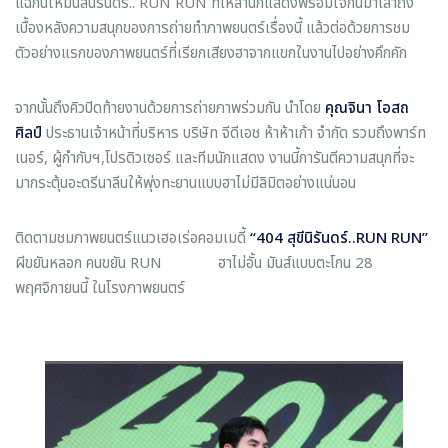
แฉกันให้มันส์นิรันดร์.. RUN RUN ที่เหล่านักแสดงพร้อมใจกันมาเล่าถึง
เบื้องหลังความสนุกของการถ่ายทำภาพยนตร์เรื่องนี้ แล้วต่อด้วยการชม
ตัวอย่างแรกของภาพยนตร์ที่เรียกเสียงฮาจากแขกในงานไปอย่างคึกคัก
จากนั้นถึงคิวปิดท้ายงานด้วยการถ่ายภาพร่วมกัน นำโดย
คุณจินา โอสถ
ศิลป์
ประธานเจ้าหน้าที่บริหาร บริษัท จีดีเอช ห้าห้าเก้า จำกัด รวมถึงพาร์ท
เนอร์, ผู้กำกับฯ,โปรดิวเซอร์ และทีมนักแสดง งานนี้การันตีความสนุกที่จะ
มากระตุ้นอะดรีนาลีนให้พุ่งทะยานแบบฮาไม่มีลิมิตอย่างแน่นอน
ติดตามชมภาพยนตร์แนวเฮอเร่อคอมเมดี้
“
404
สุขีนิรันดร์..
RUN RUN
”
ผีขยันหลอก คนขยัน RUN ฮาไม่อั้น มันส์แบบตะโกน 28
พฤศจิกายนนี้ ในโรงภาพยนตร์