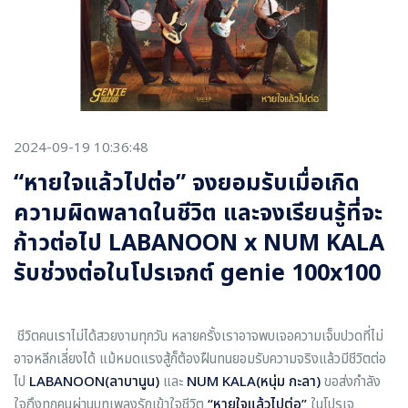
2024-09-19 10:36:48
“หายใจแล้วไปต่อ” จงยอมรับเมื่อเกิด
ความผิดพลาดในชีวิต และจงเรียนรู้ที่จะ
ก้าวต่อไป LABANOON x NUM KALA
รับช่วงต่อในโปรเจกต์ genie 100x100
ชีวิตคนเราไม่ได้สวยงามทุกวัน หลายครั้งเราอาจพบเจอความเจ็บปวดที่ไม่
อาจหลีกเลี่ยงได้ แม้หมดแรงสู้ก็ต้องฝืนทนยอมรับความจริงแล้วมีชีวิตต่อ
ไป
LABANOON(ลาบานูน)
และ
NUM KALA(หนุ่ม กะลา)
ขอส่งกำลัง
ใจถึงทุกคนผ่านบทเพลงรักเข้าใจชีวิต
“หายใจแล้วไปต่อ”
ในโปรเจ