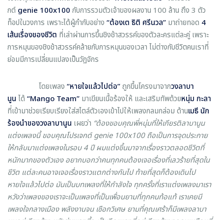
กต์
genie 100x100
กับการรวมตัวเจ้าของผลงาน 100 ล้าน ถึง 3 ตัว
ท็อปในวงการ เพราะได้ผู้กำกับอย่าง
“ต้องเต ธิติ ศรีนวล”
มาถ่ายทอด
4
เส้นเรื่องของชีวิต
ที่เล่าผ่านการขึ้นชิงช้าสวรรค์ของตัวละครแต่ละคู่ เพราะ
การหมุนของชิงช้าสวรรค์คล้ายกับการหมุนของเวลา ไม่ต่างกับชีวิตคนเราที่
ย่อมมีการเปลี่ยนแปลงเป็นวัฏจักร
โดยเพลง
“หายใจแล้วไปต่อ”
ถูกขึ้นโครงมาจาก
วงลาบา
นูน
ได้
“
Mango Team”
มาเขียนเนื้อร้องให้ และเสริมทัพด้วย
หนุ่ม กะลา
ที่เข้ามาช่วยเรียบเรียงใส่สไตล์ตัวเองเข้าไปให้เพลงกลมกล่อม ด้าน
เมธี นัก
ร้องนำของวงลาบานูน
เผยว่า
“ต้องขอบคุณพี่หนุ่มที่ให้เกียรติลาบานูน
แต่งเพลงนี้ ขอบคุณโปรเจกต์
genie 100x100 ถือเป็นการจุดประกาย
ให้กลับมาแต่งเพลงในรอบ 4 ปี ผมแต่งขึ้นมาจากเรื่องราวตลอดชีวิตที่
หนักมากของตัวเอง อยากบอกว่าคนทุกคนต้องเจอเรื่องที่เลวร้ายที่สุดใน
ชีวิต แต่ละคนอาจเจอเรื่องราวแตกต่างกันไป ท้ายที่สุดก็ต้องเดินไป
หายใจแล้วไปต่อ มันเป็นบทเพลงที่ให้กำลังใจ ทุกครั้งที่เราแต่งเพลงมาเรา
หวังว่าเพลงของเราจะเป็นเพลงที่เป็นเพื่อนยามที่ทุกคนท้อแท้ เราเคยมี
เพลงใจกลางเมือง พลังงานจน เชือกวิเศษ ยามที่คุณเศร้าก็มีเพลงลาบา