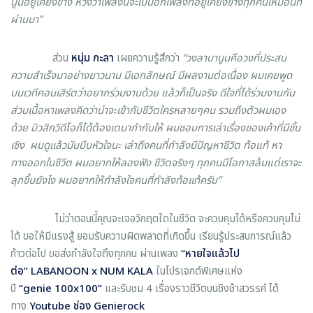
นูนอยู่เคียงข้าง หวังว่าเพลงนี้จะเป็นอีกเพลงที่อยู่เคียงข้างทุกคนเหมือนที่
ผ่านมา”
ส่วน
หนุ่ม กะลา
เผยความรู้สึกว่า
“วงลาบานูนคือวงที่ประสบ
ความสำเร็จมาอย่างยาวนาน มีเอกลักษณ์ มีผลงานต่อเนื่อง ผมเคยพูด
บนเวทีคอนเสิร์ตว่าอยากร่วมงานด้วย แล้วก็เป็นจริง ดีใจที่ได้ร่วมงานกัน
ส่วนเนื้อหาเพลงคิดว่าน่าจะเข้ากับชีวิตใครหลายๆคน รวมถึงตัวผมเอง
ด้วย มิวสิกวิดีโอก็ได้ต้องเตมากำกับให้ ผมชอบการเล่าเรื่องของเค้าที่มีชั้น
เชิง ผมดูเเล้วมันบีบหัวใจนะ เล่าถึงคนที่กำลังมีปัญหาชีวิต ท้อแท้ หา
ทางออกในชีวิต ผมอยากให้ลองฟัง ชีวิตจริงๆ ทุกคนมีโอกาสล้มแต่เราจะ
ลุกขึ้นยังไง ผมอยากให้กำลังใจคนที่กำลังท้อเเท้ครับ”
ไม่ว่าตอนนี้คุณจะเจอวิกฤตใดในชีวิต จะควบคุมได้หรือควบคุมไม่
ได้ ขอให้มีแรงสู้ ยอมรับความผิดพลาดที่เกิดขึ้น เรียนรู้ประสบการณ์แล้ว
ก้าวต่อไป ขอส่งกำลังใจถึงทุกคน ผ่านเพลง
“หายใจแล้วไป
ต่อ”
LABANOON x NUM KALA
ในโปรเจกต์พิเศษแห่ง
ปี
“
genie 100x100”
และรับชม 4 เรื่องราวชีวิตบนชิงช้าสวรรค์ ได้
ทาง
Youtube ช่อง Genierock