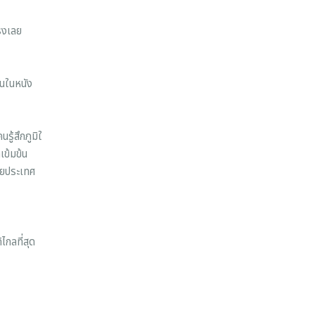
รงเลย
ึ้นในหนัง
รู้สึกภูมิใ
เข้มข้น
ลายประเทศ
ไกลที่สุด