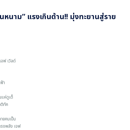
านหนาม” แรงเกินต้าน!! มุ่งทะยานสู่ราย
เอฟ เวิลด์
ฟ้า
แห่ดูเต็
ติภัค
ลายคนเป็น
งทรงพลัง เจฟ