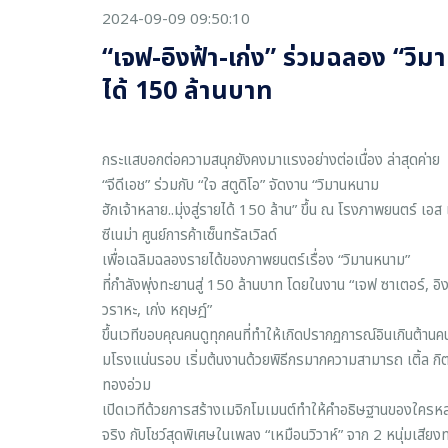
2024-09-09 09:50:10
“เจฟ-อิงฟ้า-เก่ง” ร่วมฉลอง “วิม
ได้ 150 ล้านบาท
กระแสบอกต่อความสนุกยังคงมาแรงอย่างต่อเนื่อง ล่าสุดค่าย
“จีดีเอช” ร่วมกับ “ใจ สตูดิโอ” จัดงาน “วิมานหนาม
ฮักเจ้าหลาย..มุ่งสู่รายได้ 150 ล้าน” ขึ้น ณ โรงภาพยนตร์ เอส 
ซีเนม่า ศูนย์การค้าเซ็นทรัลเวิลด์
เพื่อเฉลิมฉลองรายได้ของภาพยนตร์เรื่อง “วิมานหนาม”
ที่กำลังพุ่งทะยานสู่ 150 ล้านบาท โดยในงาน “เจฟ ซาเตอร์, อิง
วราหะ, เก่ง หฤษฎ์”
ขึ้นเวทีขอบคุณคนดูทุกคนที่ทำให้เกิดปรากฏการณ์อินเกินต้านคน
มโรงแน่นรอบ เริ่มต้นงานด้วยพิธีกรมากความสามารถ เติ้ล กิต
ทองอ่วม
เปิดเวทีด้วยการสร้างเมจิกโมเมนต์ทำให้คำอธิษฐานของใครห
จริง กับโชว์สุดพิเศษในเพลง “เหมือนวิวาห์” จาก 2 หนุ่มเสีย