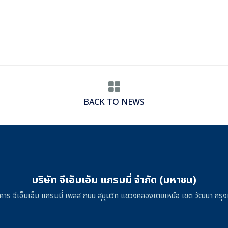
BACK TO NEWS
บริษัท จีเอ็มเอ็ม แกรมมี่ จำกัด (มหาชน)
าคาร จีเอ็มเอ็ม แกรมมี่ เพลส ถนน สุขุมวิท แขวงคลองเตยเหนือ เขต วัฒนา ก