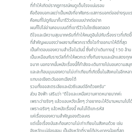
ที่ทำให้เกิดปรากฏการณ์คนดูเต็มโรงแน่นรอบ
คือต้องบอกเลยว่าเป็นหนังที่อาศัยกระแสการบอกต่ออย่างรุนแ
คือคนที่ไปดูกันมาก็มารีวิวต่อแบบปากต่อปาก
ผมก็ไปไล่อ่านคอมเมนต์ที่เขารีวิวในโซเชียลตลอด
ดีใจและมีความสุขมากครับที่ทำให้คนดูอินไปกับเรื่องราวที่เกิดข
ที่สำคัญผมมองว่าผลงานที่พวกเราตั้งใจทำออกมาให้ดีที่สุด
เป็นคำตอบของความสำเร็จในวันนี้ ซึ่งคำว่าเดินทางสู่ 150 ล้าน
เป็นเหมือนกับรางวัลที่ทำให้พวกเราทั้งทีมงานและนักแสดงทุกคน
จมาก นอกจากนั้นหนังเรื่องนี้ก็กำลังจะเดินทางไปมอบความสนุก
และสะท้อนมุมมองความไม่เท่าเทียมที่เกิดขึ้นในสังคมในอีกห
แทบเอเชียตะวันออกเฉียงใต้
รวมทั้งออสเตรเลียและนิวซีแลนด์อีกด้วยครับ”
ส่วน อิงฟ้า เสริมว่า “ดีใจและเหนือความคาดหมายมากค่ะ
เพราะว่าจริงๆ แล้วแอบหวังเล็กๆ ว่าอยากจะให้วิมานหนามไปได้
เพราะจริงๆ แล้วหนังเรื่องนี้ คนไม่ได้แกะรหัส
แค่เรื่องของความสำคัญของตัวละคร
แต่เนื้อเรื่องมันสะท้อนความไม่เท่าเทียมในสังคมด้วย เช่น
จังหวัดแม่ฮ่องสอน เป็นจังหวัดที่รายได้ประชากรน้อยที่สุด