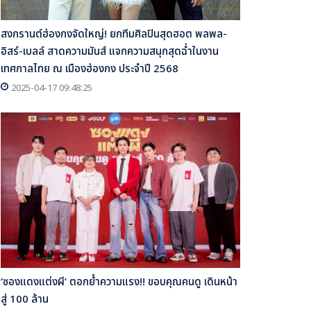
สงกรานต์ฮ่องกงจัดใหญ่! ยกทีมศิลปินสุดฮอต พลพล-
อิสร์-เบลล์ สาดความมันส์ แจกความสนุกสุดฉ่ำในงาน
เทศกาลไทย ณ เมืองฮ่องกง ประจำปี 2568
2025-04-17 09:48:25
‘ซองแดงแต่งผี’ ตอกย้ำความแรง!! ขอบคุณคนดู เดินหน้า
สู่ 100 ล้าน