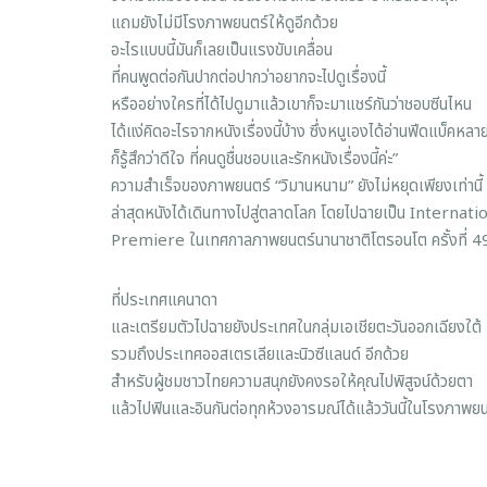
แถมยังไม่มีโรงภาพยนตร์ให้ดูอีกด้วย
อะไรแบบนี้มันก็เลยเป็นแรงขับเคลื่อน
ที่คนพูดต่อกันปากต่อปากว่าอยากจะไปดูเรื่องนี้
หรืออย่างใครที่ได้ไปดูมาแล้วเขาก็จะมาแชร์กันว่าชอบซีนไหน
ได้แง่คิดอะไรจากหนังเรื่องนี้บ้าง ซึ่งหนูเองได้อ่านฟีดแบ็คหลา
ก็รู้สึกว่าดีใจ ที่คนดูชื่นชอบและรักหนังเรื่องนี้ค่ะ”
ความสำเร็จของภาพยนตร์ “วิมานหนาม” ยังไม่หยุดเพียงเท่านี้
ล่าสุดหนังได้เดินทางไปสู่ตลาดโลก โดยไปฉายเป็น Internati
Premiere ในเทศกาลภาพยนตร์นานาชาติโตรอนโต ครั้งที่ 4
ที่ประเทศแคนาดา
และเตรียมตัวไปฉายยังประเทศในกลุ่มเอเชียตะวันออกเฉียงใต้
รวมถึงประเทศออสเตรเลียและนิวซีแลนด์ อีกด้วย
สำหรับผู้ชมชาวไทยความสนุกยังคงรอให้คุณไปพิสูจน์ด้วยตา
แล้วไปฟินและอินกันต่อทุกห้วงอารมณ์ได้แล้ววันนี้ในโรงภาพย