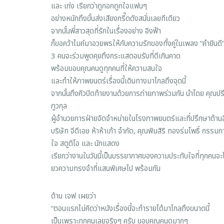
และ เก่ง เรียกว่าถูกอกถูกใจแฟนๆ
อย่างหนักถึงขั้นส่งเสียงกรี๊ดดังสนั่นเลยทีเดียว
จากนั้นพี่สาวสุดที่รักในเรื่องอย่าง อิงฟ้า
ก็ขอคว้าไมค์มาอวยพรให้กับความรักของทั้งคู่ในเพลง “คำยินดี” ก
3 คนจะร่วมพูดคุยถึงกระแสตอบรับที่ดีเกินคาด
พร้อมขอบคุณคนดูทุกคนที่ให้ความสนใจ
และทำให้ภาพยนตร์เรื่องนี้เดินทางมาไกลถึงจุดนี้
จากนั้นถึงคิวปิดท้ายงานด้วยการถ่ายภาพร่วมกัน นำโดย คุณ
ภูวกุล
ผู้อำนวยการฝ่ายจัดจำหน่ายในโรงภาพยนตร์และที่ปรึกษาด้านลิ
บริษัท จีดีเอช ห้าห้าเก้า จำกัด, คุณพิมสิริ ทองร่มโพธิ์ กรรมก
ใจ สตูดิโอ และ นักแสดง
เรียกว่างานในวันนี้เป็นบรรยากาศของความประทับใจที่ทุกคนจะได้
ยวความทรงจำที่แสนพิเศษไป พร้อมกัน
ด้าน เจฟ เผยว่า
“ตอนแรกไม่คิดว่าหนังเรื่องนี้จะทำรายได้มาไกลถึงขนาดนี้
เป็นเพราะทุกคนเลยจริงๆ ครับ ขอบคุณคนดูมากๆ