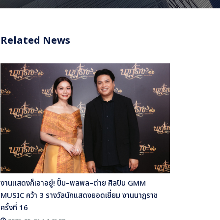
Related News
งานแสดงก็เอาอยู่! ปั๊บ–พลพล–ต่าย ศิลปิน GMM
MUSIC คว้า 3 รางวัลนักแสดงยอดเยี่ยม งานนาฏราช
ครั้งที่ 16