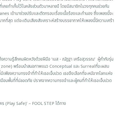
้ที่เคยทำเก็บไว้ในคลังส่วนตัวมาหลายปี โดยมีสมาชิกในวงทุกคนช่วยกัน
nes เข้ามาช่วยปรับและตัดกรอบเรื่องเนื้อร้องและทำนอง ซึ่งเพลงนี้จะ
กที่สุด แต่จะเติมเสียงสังเคราะห์สร้างบรรยากาศให้เพลงนี้มีความเศร้า
งความรู้สึกคนผิดหวังด้วยฝีมือ ‘เบส - ณัฏฐา เครือสุวรรณ’ ผู้กำกับรุ่น
Saft zone) พร้อมนำสนอภาพแนว Conceptual และ Surrealที่จะผสม
ี่มีเพียงความทรงจำที่ทำให้เธอเจ็บปวด เธอจึงเลือกที่จะหนีจากโลกแห่ง
เสมือนพื้นที่ที่ปลอดภัย ปราศจากความทรงจำและผู้คนที่ทำให้เธอเจ็บปวด
lay Safe)’ – FOOL STEP ได้ทาง