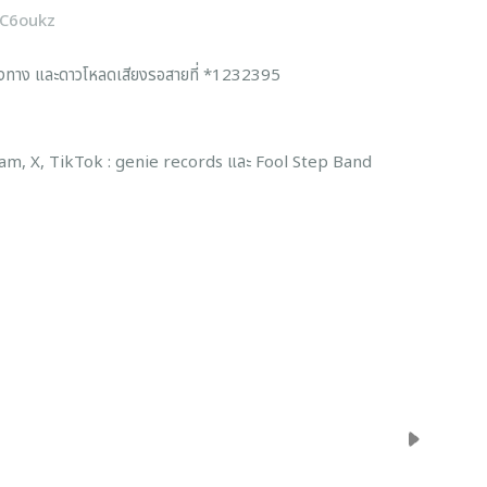
yC6oukz
ะดาวโหลดเสียงรอสายที่ *1232395
, TikTok : genie records และ Fool Step Band