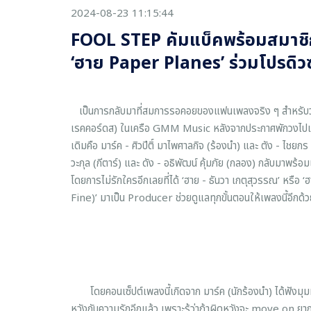
2024-08-23 11:15:44
FOOL STEP คัมแบ็คพร้อมสมาชิกให
‘ฮาย Paper Planes’ ร่วมโปรดิวซ
เป็นการกลับมาที่สมการรอคอยของแฟนเพลงจริง ๆ สำหรับวง 
เรคคอร์ดส) ในเครือ GMM Music หลังจากประกาศพักวงไปเมื่
เดิมคือ มาร์ค - ศิวปีติ์ มาไพศาลกิจ (ร้องนำ) และ ตัง - ไชยกร
วะกุล (กีตาร์) และ ดัง - อธิพัฒน์ คุ้มภัย (กลอง) กลับมาพร
โดยการไม่รักใครอีกเลยที่ได้ ‘ฮาย - ธันวา เกตุสุวรรณ’ หรื
Fine)’ มาเป็น Producer ช่วยดูแลทุกขั้นตอนให้เพลงนี้อีกด้ว
โดยคอนเซ็ปต์เพลงนี้เกิดจาก มาร์ค (นักร้องนำ) ได้ฟังมุม
หวังกับความรักอีกแล้ว เพราะรู้ว่าถ้าผิดหวังจะ move on ยา