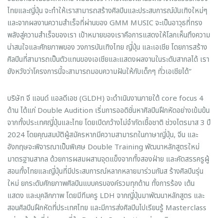
ไทยและญี่ปุ่น จะทำให้เราสามารถสร้างศิลปินและประสบการณ์บันเทิงใหม่ๆ
และจากผลงานความสำเร็จที่ผ่านของ GMM MUSIC จะเป็นอาวุธที่ทรง
พลังสู่ความสำเร็จของเรา เป้าหมายของเราคือการแสดงให้โลกเห็นถึงความ
น่าสนใจและศักยภาพของ วงการบันเทิงไทย ญี่ปุ่น และเอเชีย โดยการสร้าง
ศิลปินที่สามารถเป็นตัวแทนของเอเชียและแสดงผลงานในระดับสากลได้ เรา
ยังหวังว่าโครงการนี้จะสามารถมอบความฝันให้กับเด็กๆ ทั่วเอเชียได้”
บริษัท จี แอนด์ แอลดีเอช (GLDH) จะดำเนินงานภายใต้ core focus 4
ด้าน ได้แก่ Double Audition เริ่มการออดิชั่นหาศิลปินฝึกหัดอย่างเข้มข้น
จากทั้งประเทศญี่ปุ่นและไทย โดยเปิดกว้างไม่จำกัดเชื้อชาติ ช่วงไตรมาส 3 ปี
2024 โดยคุณสมบัติผู้สมัครหากมีความสามารถในภาษาญี่ปุ่น, จีน และ
อังกฤษจะพิจารณาเป็นพิเศษ Double Training พัฒนาหลักสูตรใหม่
มาตรฐานสากล ด้วยการผสมผสานจุดแข็งจากทั้งสองฝ่าย และคัดสรรครูผู้
สอนทั้งไทยและญี่ปุ่นที่มีประสบการณ์หลากหลายมาร่วมกันส ร้างศิลปินรุ่น
ใหม่ ยกระดับศักยภาพศิลปินแบบครบองค์รวมทุกด้าน ทั้งการร้อง เต้น
แสดง และบุคลิกภาพ โดยมีทีมครู LDH จากญี่ปุ่นมาพัฒนาหลักสูตร และ
สอนศิลปินฝึกหัดที่ประเทศไทย และมีการส่งศิลปินไปเรียนรู้ Masterclass