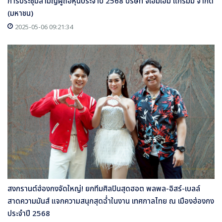
การประชุมสามัญผู้ถือหุ้นประจำปี 2568 บริษัท จีเอ็มเอ็ม แกรมมี่ จำกัด
(มหาชน)
2025-05-06 09:21:34
สงกรานต์ฮ่องกงจัดใหญ่! ยกทีมศิลปินสุดฮอต พลพล-อิสร์-เบลล์
สาดความมันส์ แจกความสนุกสุดฉ่ำในงาน เทศกาลไทย ณ เมืองฮ่องกง
ประจำปี 2568