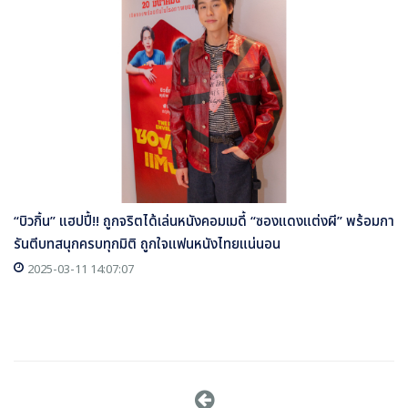
“บิวกิ้น” แฮปปี้!! ถูกจริตได้เล่นหนังคอมเมดี้ “ซองแดงแต่งผี” พร้อมกา
รันตีบทสนุกครบทุกมิติ ถูกใจแฟนหนังไทยแน่นอน
2025-03-11 14:07:07