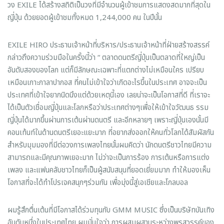
วง EXILE ได้สร้างสถิติเป็นวงที่มีจำนวนผู้เข้าชมการแสดงสดมากที่สุดใน
ญี่ปุ่น ด้วยยอดผู้เข้าชมทั้งหมด 1,244,000 คน ในปีนั้น
EXILE HIRO ประธานเจ้าหน้าที่บริหาร/ประธานเจ้าหน้าที่ฝ่ายสร้างสรรค์
กล่าวถึงความร่วมมือในครั้งนี้ว่า “ ตลาดดนตรีญี่ปุ่นเป็นตลาดที่ใหญ่เป็น
อันดับสองของโลก แต่ก็มีลักษณะเฉพาะที่แตกต่างไม่เหมือนใคร เปรียบ
เหมือนเกาะกาลาปากอส ที่คนไม่เข้าใจว่าเกิดอะไรขึ้นในประเทศ อาจจะเป็น
ประเทศที่เข้าใจยากนิดนึงแต่ด้วยเหตุนี้เอง เลยน่าจะเป็นโอกาสที่ดี ที่เราจะ
ได้เป็นตัวเชื่อมญี่ปุ่นและโลกหรือว่าประเทศต่างๆเพื่อให้เข้าใจวัฒนธ รรม
ญี่ปุ่นได้มากขึ้นผ่านการเต้นผ่านดนตรี และอีกหลายๆ เพราะญี่ปุ่นเองนั้นมี
คอนเท้นท์ในด้านดนตรีเยอะแยะมาก ที่อยากส่งออกให้คนทั่วโลกได้สัมผัสกัน
สำหรับมุมมองที่มีต่อวงการเพลงไทยนั้นผมคิดว่า นักดนตรีชาวไทยมีความ
สามารถและมีคุณภาพเยอะมาก ไม่ว่าจะเป็นการร้อง การเต้นหรือการแต่ง
เพลง และแฟนคลับชาวไทยก็เป็นผู้สนับสนุนที่ยอดเยี่ยมมาก ทำให้มองเห็น
โอกาสที่จะได้ทำโปรเจคสนุกๆร่วมกัน เพื่อมุ่งนี้สู่เอเชียและโกลบอล
ผมรู้สึกตื่นเต้นที่มีโอกาสได้ร่วมทุนกับ GMM MUSIC ซึ่งเป็นบริษัทบันเทิง
อันดับหนึ่งในประเทศไทย ผมมั่นใจว่า การผสมผสานระหว่างพรสวรรค์ของ