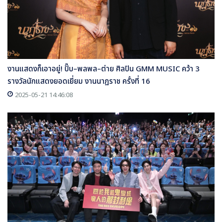
งานแสดงก็เอาอยู่! ปั๊บ–พลพล–ต่าย ศิลปิน GMM MUSIC คว้า 3
รางวัลนักแสดงยอดเยี่ยม งานนาฏราช ครั้งที่ 16
2025-05-21 14:46:08