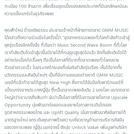
ทะเบียน 100 ล้านบาท เพื่อเชื่อมจุดแข็งของสองประเทศที่มีเอกลักษณ์และ
ความแข็งแกร่งในธุรกิจเพลง
คุณฟ้าใหม่ ดำรงชัยธรรม ประธานเจ้าหน้าที่ฝ่ายการตลาด GMM MUSIC
ได้กล่าวถึงความร่วมมือในครั้งนี้ว่า “อุตสาหกรรมเพลงทั่วโลกกำลังก้าวเข้าสู่
ยุครุ่งเรืองอีกครั้งนึง ที่เรียกว่า Music Second Wave Boom ที่ทั่วโลก
เรากำลังเติบโตเข้าสู่ขาขึ้นมีรายได้ที่ทะลุจุดสูงสุดไปแล้ว อีกทั้งยังเติบโตได้
อย่างต่อเนื่องไปเรื่อยๆ ถือเป็นโอกาสที่ดีมากที่ตลาดเพลงทั่วโลกขยาย
ตัวอย่างรวดเร็ว ในประเทศไทยเองก็เช่นกันกำลังรุ่งเรือง เห็นได้จากทั้ง
นวัตกรรมและศิลปินใหม่ๆ เป็นที่จับตามองของต่างชาติ GMM MUSIC
เองปีที่แล้วทำรายได้สูงสุด New High ซึ่งการได้จับมือกับพาร์ทเนอร์ที่
แข็งแกร่งจากประเทศญี่ปุ่น ซึ่งเป็นตลาดเพลงอันดับ 2 ของโลก ขนาดตลาด
ใหญ่กว่าเรามากถึงสิบเท่า นับว่าเป็นโอกาสที่ดีในการขยายโอกาส Upscale
Opportunity มุ่งพัฒนาต่อยอดและขยายโอกาสการเติบโตของ
อุตสาหกรรมเพลงไทย และ Uplift Quality เน้นการพัฒนาศิลปินภายใต้
มาตรฐานใหม่ ยกระดับคุณภาพด้วยความเชี่ยวชาญด้านการบริหารศิลปิน
ของวงการเพลง ญี่ปุ่น นอกจากนี้ ยังมุ่ง Unlock Value เพิ่มมูลค่าบริษัท