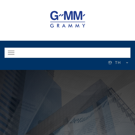
Toggle
navigation
TH