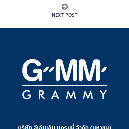
NEXT POST
บริษัท จีเอ็มเอ็ม แกรมมี่ จำกัด (มหาชน)