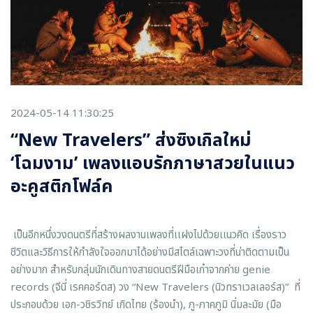
2024-05-14 11:30:25
“New Travelers” ส่งซิงเกิลใหม่
‘โฉมงาม’ เพลงแอบรักภาษาสวยในแนว
อะคูสติกโฟล์ค
เป็นอีกหนึ่งวงดนตรีที่สร้างผลงานเพลงที่เเฝงไปด้วยเเนวคิด เรื่องราว
ชีวิตและวิธีการให้กําลังใจออกมาได้อย่างมีสไตล์เฉพาะวงที่น่าติดตามเป็น
อย่างมาก สำหรับกลุ่มนักเดินทางสายดนตรีฝีมือเก๋าจากค่าย genie
records (จีนี่ เรคคอร์ดส) วง “New Travelers (นิวทราเวลเลอร์ส)” ที่
ประกอบด้วย เอก-วชิรวิทย์ เกิดไทย (ร้องนำ), ภู-ภาคภูมิ นิ่มละมัย (มือ