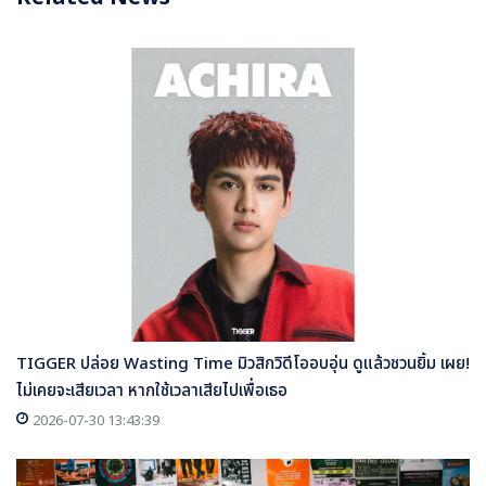
TIGGER ปล่อย Wasting Time มิวสิกวิดีโออบอุ่น ดูแล้วชวนยิ้ม เผย!
ไม่เคยจะเสียเวลา หากใช้เวลาเสียไปเพื่อเธอ
2026-07-30 13:43:39