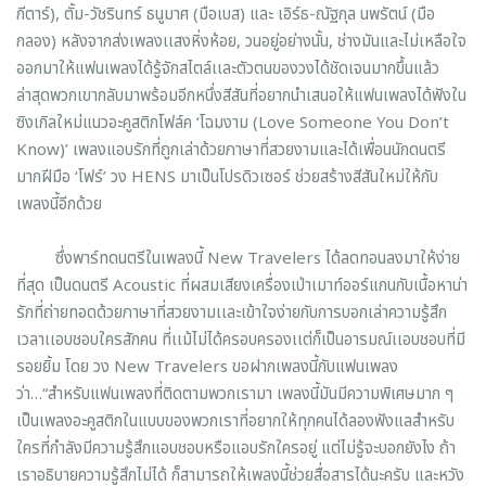
กีตาร์), ตั้ม-วัชรินทร์ ธนูมาศ (มือเบส) และ เอิร์ธ-ณัฐกุล นพรัตน์ (มือ
กลอง) หลังจากส่งเพลงเเสงหิ่งห้อย, วนอยู่อย่างนั้น, ช่างมันและไม่เหลือใจ
ออกมาให้แฟนเพลงได้รู้จักสไตล์เเละตัวตนของวงได้ชัดเจนมากขึ้นแล้ว
ล่าสุดพวกเขากลับมาพร้อมอีกหนึ่งสีสันที่อยากนำเสนอให้แฟนเพลงได้ฟังใน
ซิงเกิลใหม่แนวอะคูสติกโฟล์ค ‘โฉมงาม
(Love Someone You Don’t
Know)’ เพลงแอบรักที่ถูกเล่าด้วยภาษาที่สวยงามและได้เพื่อนนักดนตรี
มากฝีมือ ‘โฟร์’ วง HENS มาเป็นโปรดิวเซอร์ ช่วยสร้างสีสันใหม่ให้กับ
เพลงนี้อีกด้วย
ซึ่งพาร์ทดนตรีในเพลงนี้ New Travelers ได้ลดทอนลงมาให้ง่าย
ที่สุด เป็นดนตรี Acoustic ที่ผสมเสียงเครื่องเป่าเมาท์ออร์แกนกับเนื้อหาน่า
รักที่ถ่ายทอดด้วยภาษาที่สวยงามเเละเข้าใจง่ายกับการบอกเล่าความรู้สึก
เวลาเเอบชอบใครสักคน ที่เเม้ไม่ได้ครอบครองเเต่ก็เป็นอารมณ์เเอบชอบที่มี
รอยยิ้ม โดย วง New Travelers ขอฝากเพลงนี้กับแฟนเพลง
ว่า…“สำหรับแฟนเพลงที่ติดตามพวกเรามา เพลงนี้มันมีความพิเศษมาก ๆ
เป็นเพลงอะคูสติกในแบบของพวกเราที่อยากให้ทุกคนได้ลองฟังแลสำหรับ
ใครที่กำลังมีความรู้สึกแอบชอบหรือแอบรักใครอยู่ แต่ไม่รู้จะบอกยังไง ถ้า
เราอธิบายความรู้สึกไม่ได้ ก็สามารถให้เพลงนี้ช่วยสื่อสารได้นะครับ และหวัง