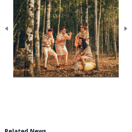
Related News