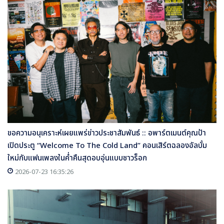
ขอความอนุเคราะห์เผยแพร่ข่าวประชาสัมพันธ์ :: อพาร์ตเมนต์คุณป้า
เปิดประตู “Welcome To The Cold Land” คอนเสิร์ตฉลองอัลบั้ม
ใหม่กับแฟนเพลงในค่ำคืนสุดอบอุ่นแบบชาวร็อก
2026-07-23 16:35:26