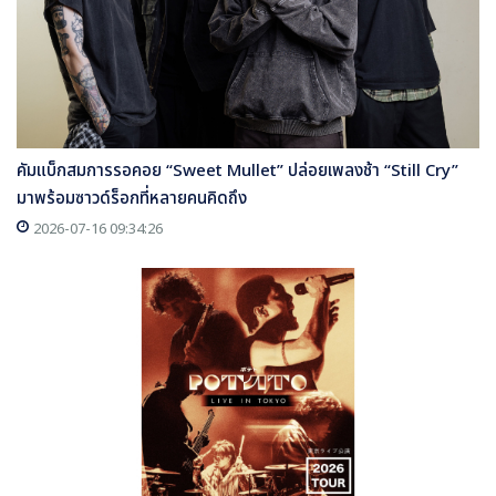
คัมแบ็กสมการรอคอย “Sweet Mullet” ปล่อยเพลงช้า “Still Cry”
มาพร้อมซาวด์ร็อกที่หลายคนคิดถึง
2026-07-16 09:34:26