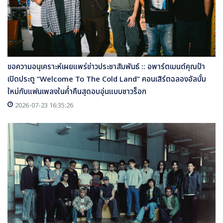
ขอความอนุเคราะห์เผยแพร่ข่าวประชาสัมพันธ์ :: อพาร์ตเมนต์คุณป้า
เปิดประตู “Welcome To The Cold Land” คอนเสิร์ตฉลองอัลบั้ม
ใหม่กับแฟนเพลงในค่ำคืนสุดอบอุ่นแบบชาวร็อก
2026-07-23 16:35:26