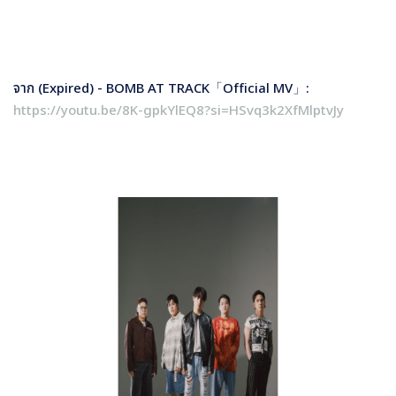
จาก (
Expired) - BOMB AT TRACK
「
Official MV
」
:
https://youtu.be/8K-gpkYlEQ8?si=HSvq3k2XfMlptvJy