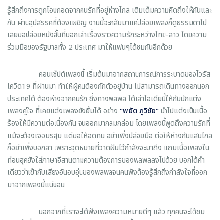
รู้สึกถึงการถูกโอบกอดจากคนรักที่อยู่ห่างไกล เติมเต็มความคิดถึงให้กันและ
กัน ผ่านอุปสรรคที่ต้องเผชิญ งานนี้จะกลับมาแค่ปล่อยเพลงก็ดูธรรมดาไป
เลยขอปล่อยหนังสั้นที่บอกเล่าเรื่องราวความรักระหว่างไทย-ลาว โดยความ
ร่วมมือของรัฐบาลทั้ง 2 ประเทศ มาให้แฟนๆได้ชมกันอีกด้วย
คอนเซ็ปต์เพลงนี้ เริ่มต้นมาจากสถานการณ์การระบาดของไวรัส
โควิด19 ที่ผ่านมา ทำให้ผู้คนต้องกักตัวอยู่บ้าน ไม่สามารถเดินทางออกนอก
ประเทศได้ ต้องห่างจากคนรัก ซึ่งทางพลพล ได้เล่าไอเดียนี้ให้กับนักแต่ง
เพลงคู่ใจ ที่เคยแต่งเพลงยังยิ้มได้ อย่าง
“พยัต ภูวิชัย”
นำไปแต่งเป็นเนื้อ
ร้องให้มีความต่อเนื่องกัน จนออกมากลมกล่อม โดยเพลงนี้พูดถึงความรักที่
แม้จะต้องเจอมรสุม แต่ขอให้อดทน อย่าเพิ่งปล่อยมือ ต่อให้ห่างกันแสนไกล
ก็อย่าเพิ่งบอกลา เพราะจุดหมายที่วาดฝันไว้กำลังจะมาถึง แถมเนื้อเพลงใน
ท่อนฮุคยังใส่ภาษาอีสานตามความต้องการของพลพลลงไปด้วย บอกได้คำ
เดียวว่าเข้ากับเสียงอันอบอุ่นของพลพลจนคนฟังต้องรู้สึกถึงกำลังใจที่ออก
มาจากเพลงนี้แน่นอน
นอกจากที่เราจะได้ฟังเพลงความหมายดีๆ แล้ว ทุกคนจะได้ชม