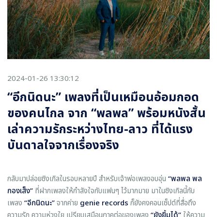
2024-01-26 13:30:12
“อีกนิดนะ” เพลงที่เป็นเหมือนอ้อมกอด
ของคนไกล จาก “พลพล” พร้อมหนังสั้น
เล่าความรักระหว่างไทย-ลาว ที่ได้แรง
บันดาลใจจากเรื่องจริง
กลับมาปล่อยซิงเกิลในรอบหลายปี สำหรับเจ้าพ่อเพลงอบอุ่น
“พลพล พล
กองเส็ง”
ที่ฝากเพลงให้กำลังใจกับแฟนๆ ไว้มากมาย มาในซิงเกิลนี้กับ
เพลง
“อีกนิดนะ”
จากค่าย
genie records
ก็ยังคงคอนเซ็ปต์ที่สื่อถึง
ความรัก ความห่วงใย เปรียบเสมือนภาคต่อของเพลง
“ยังยิ้มได้”
ให้ความ