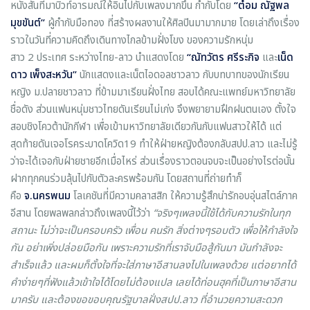
หนังสั้นที่มาบิวท์อารมณ์ให้อินไปกับเพลงมากขึ้น กำกับโดย
“ต๋อม ณัฐพล
มุขขันต์”
ผู้กำกับมือทอง ที่สร้างผลงานให้ศิลปินมามากมาย โดยเล่าถึงเรื่อง
ราวในวันที่ความคิดถึงเดินทางไกลข้ามฝั่งโขง ของความรักหนุ่ม
สาว 2 ประเทศ ระหว่างไทย-ลาว นำแสดงโดย
“ณัทวัตร ศรีระกิจ
และ
เน็ด
ดาว เพ็งสะหวัน”
นักแสดงและเน็ตไอดอลชาวลาว กับบทบาทของนักเรียน
หญิง ม.ปลายชาวลาว ที่ข้ามมาเรียนฝั่งไทย สอบได้คณะแพทย์มหาวิทยาลัย
ชื่อดัง ส่วนแฟนหนุ่มชาวไทยดันเรียนไม่เก่ง จึงพยายามฝึกฝนตนเอง ตั้งใจ
สอบชิงโควต้านักกีฬา เพื่อเข้ามหาวิทยาลัยเดียวกันกับแฟนสาวให้ได้ แต่
สุดท้ายดันเจอโรคระบาดโควิด19 ทำให้ฝ่ายหญิงต้องกลับสปป.ลาว และไม่รู้
ว่าจะได้เจอกับฝ่ายชายอีกเมื่อไหร่ ส่วนเรื่องราวตอนจบจะเป็นอย่างไรต่อนั้น
ฝากทุกคนร่วมลุ้นไปกับตัวละครพร้อมกัน โดยสถานที่ถ่ายทำก็
คือ
จ.นครพนม
โลเคชันที่มีความคลาสสิก ให้ความรู้สึกน่ารักอบอุ่นสไตล์ภาค
อีสาน โดยพลพลกล่าวถึงเพลงนี้ไว้ว่า
“จริงๆเพลงนี้ใช้ได้กับความรักในทุก
สถานะ ไม่ว่าจะเป็นครอบครัว เพื่อน คนรัก สิ่งต่างๆรอบตัว เพื่อให้กำลังใจ
กัน อย่าเพิ่งปล่อยมือกัน เพราะความรักที่เราจับมือสู้กันมา มันกำลังจะ
สำเร็จแล้ว และผมก็ตั้งใจที่จะใส่ภาษาอีสานลงไปในเพลงด้วย แต่อยากได้
คำง่ายๆที่ฟังแล้วเข้าใจได้โดยไม่ต้องแปล เลยได้ท่อนฮุคที่เป็นภาษาอีสาน
มาครับ และต้องขอขอบคุณรัฐบาลฝั่งสปป.ลาว ที่อำนวยความสะดวก