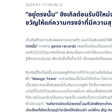
2024-01-17 09:26:12
“อยู่ตรงนั้น” ซิงเกิลต้อนรับปีใ
ขวัญให้แก่ความทรงจำที่มีความสุข
เริ่มต้นปีโดยการส่งเพลงความหมายดีๆ มอบให้แฟนเพลงได้ฟัง
ตรงนั้น”
จากค่าย
genie records
เพลงที่เหมือนเป็นของขวั
แต่หัวใจไม่มีวันจากกันได้เลย ยังคงเป็นความรักที่ฝังตราตรึ
รู้สึกเหงาแต่อบอุ่น ฟังแล้วยิ้มทั้งน้ำตาได้ เป็นเพลงรักที่ผส
ซิงเกิลนี้ถือเป็นครั้งแรกของยูฟ่ากับการได้ทำงานร่วมกันกับรุ่น
พี่ๆ
“
Mango Team
” มาช่วยเขียนเนื้อร้องให้อีกด้วย โดย
เนื้อเพลง คอนเซ็ปต์เพลงนี้เริ่มต้นมาจากยูฟ่า ได้เห็นภาพถ่าย
เมโลดี้ที่แต่งไว้ตรงกับอารมณ์ในภาพนี้มาก พร้อมทั้งยังตรงกับหน
ที่ประทับใจและร้องไห้ออกมาทุกครั้ง บวกกับเรื่องราวในชีวิตจร
ฟ่าเปิดเผยว่า
“หลังจากอัดเดโม่เพลงนี้ ผมก็เปิดฟังทุกเช้
อัดเสียงก็ยังหวั่นๆอยู่ว่าจะร้องไห้หรือเปล่า แต่พี่กบ
Big As