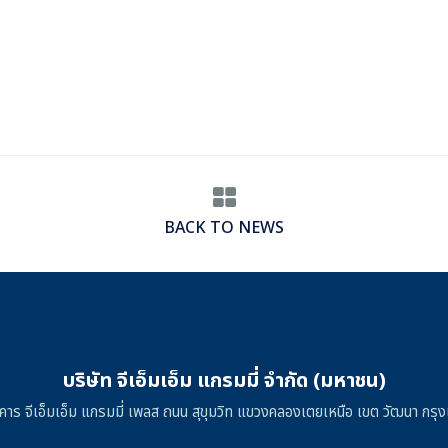
BACK TO NEWS
บริษัท จีเอ็มเอ็ม แกรมมี่ จำกัด (มหาชน)
าคาร จีเอ็มเอ็ม แกรมมี่ เพลส ถนน สุขุมวิท แขวงคลองเตยเหนือ เขต วัฒนา ก