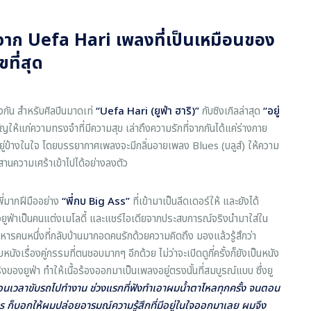
หม่จาก Uefa Hari เพลงที่เป็นเหมือนของ
ที่สุด
กัน สำหรับศิลปินมาดเท่
“
Uefa Hari (ยูฟ่า ฮาริ)”
กับซิงเกิลล่าสุด
“อยู่
ญให้แก่ความทรงจำที่มีความสุข เล่าถึงความรักที่จากกันได้แค่ร่างกาย
งอยู่ข้างในใจ โดยบรรยากาศเพลงจะมีกลิ่นอายเพลง Blues (บลูส์) ให้ความ
มผสานความเศร้าเข้าไปได้อย่างลงตัว
พี่มากฝีมืออย่าง
“พี่กบ
Big Ass”
ที่เข้ามาเป็นลีดเดอร์ให้ และยังได้
ทางยูฟ่าเป็นคนแต่งเมโลดี้ และแชร์ไอเดียจากประสบการณ์จริงนำมาใส่ใน
ทหารคนหนึ่งที่กลับบ้านมากอดคนรักด้วยความคิดถึง มองแล้วรู้สึกว่า
ังเรื่องคู่กรรมที่ตนชอบมากๆ อีกด้วย ไม่ว่าจะเปิดดูกี่ครั้งก็ยังเป็นหนัง
ิงของยูฟ่า ทำให้เนื้อร้องออกมาเป็นเพลงอยู่ตรงนั้นที่สมบูรณ์แบบ ซึ่งยู
าตอนเวลาขับรถไปทำงาน ช่วงแรกที่ฟังทำเอาผมน้ำตาไหลทุกครั้ง จนตอน
s ก็บอกให้ผมปล่อยอารมณ์ความรู้สึกที่มีอยู่ในใจออกมาเลย ผมจึง