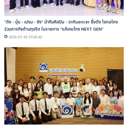
“ดัง - บุ๋น - เปรม - ซิง” นำทีมศิลปิน - Influencer ชื่อดัง ไขกลโกง
ร่วมภารกิจต้านทุจริต ในรายการ “แก้เกมโกง NEXT GEN”
2026-07-30 10:36:42