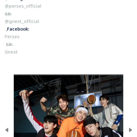
@perses_official
และ
@gnest_official
,
Facebook:
Perses
และ
Gnest