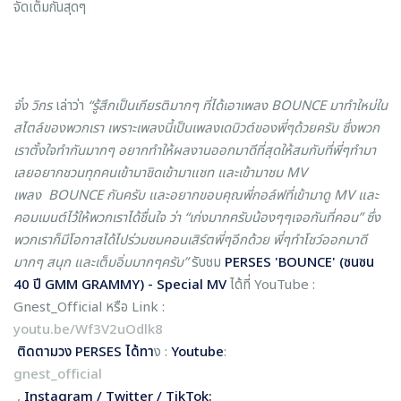
จัดเต็มกันสุดๆ
จั๋ง วิกร
เล่าว่า
“รู้สึกเป็นเกียรติมากๆ ที่ได้เอาเพลง
BOUNCE
มาทำใหม่ใน
สไตล์ของพวกเรา เพราะเพลงนี้เป็นเพลงเดบิวต์ของพี่ๆด้วยครับ ซึ่งพวก
เราตั้งใจทำกันมากๆ อยากทำให้ผลงานออกมาดีที่สุดให้สมกับที่พี่ๆทำมา
เลยอยากชวนทุกคนเข้ามาชิดเข้ามาแชท และเข้ามาชม MV
เพลง
BOUNCE
กันครับ และอยากขอบคุณพี่กอล์ฟที่เข้ามาดู MV และ
คอมเมนต์ไว้ให้พวกเราได้ชื่นใจ ว่า “เก่งมากครับน้องๆๆเจอกันที่คอน” ซึ่ง
พวกเราก็มีโอกาสได้ไปร่วมชมคอนเสิร์ตพี่ๆอีกด้วย พี่ๆทำโชว์ออกมาดี
มากๆ สนุก และเต็มอิ่มมากๆครับ”
รับชม
PERSES 'BOUNCE' (ซนซน
40 ปี GMM GRAMMY) - Special MV
ได้ที่ YouTube :
Gnest_Official หรือ Link :
youtu.be/Wf3V2uOdlk8
ติดตามวง PERSES ได้ทา
ง :
Youtube
:
gnest_official
,
Instagram / Twitter / TikTok: