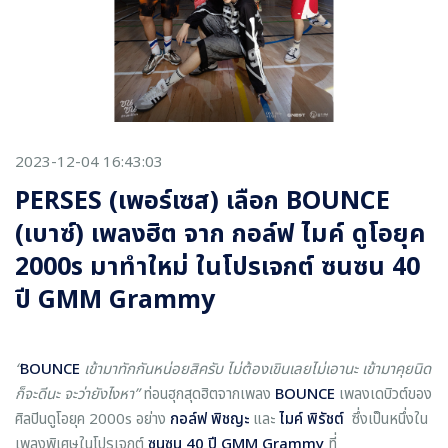
2023-12-04 16:43:03
PERSES (เพอร์เซส) เลือก BOUNCE
(เบาซ์) เพลงฮิต จาก กอล์ฟ ไมค์ ดูโอยุค
2000s มาทำใหม่ ในโปรเจกต์ ซนซน 40
ปี GMM Grammy
“
BOUNCE
เข้ามาทักกันหน่อยสิครับ ไม่ต้องเขินเลยไม่เอานะ เข้ามาคุยนิด
ก็จะดีนะ จะว่ายังไงหา”
ท่อนฮุกสุดฮิตจากเพลง
BOUNCE
เพลงเดบิวต์ของ
ศิลปินดูโอยุค 2000s อย่าง
กอล์ฟ พิชญะ
และ
ไมค์ พิรัชต์
ซึ่งเป็นหนึ่งใน
เพลงพิเศษในโปรเจกต์
ซนซน 40 ปี GMM Grammy
ที่