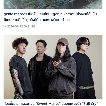
genie records เปิดจักรวาลใหม่ "genie Verse" โปรเจกต์อัลบั้ม
พิเศษ ชวนศิลปินรุ่นใหม่ตีความเพลงฮิตในตำนาน
2026-07-22 09:31:39
คัมแบ็กสมการรอคอย “Sweet Mullet” ปล่อยเพลงช้า “Still Cry”