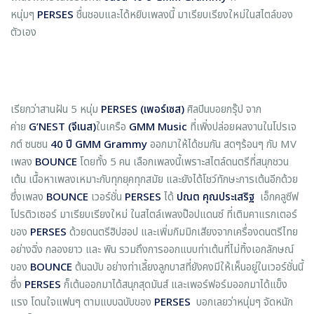
หนุ่มๆ
PERSES
ชื่นชอบและได้หยิบเพลงนี้ มาเรียบเรียงใหม่ในสไตล์ของ
ตัวเอง
เรียกว่าสานฝัน 5 หนุ่ม
PERSES (เพอร์เซส)
ศิลปินบอยกรุ๊ป จาก
ค่าย
G’NEST (จีเนส)
ในเครือ
GMM Music
ที่เพิ่งปล่อยผลงานในโปรเจ
กต์ ซนซน
40 ปี GMM Grammy
ออกมาให้ได้ชมกัน สดๆร้อนๆ กับ MV
เพลง
BOUNCE
โดยทั้ง 5 คน เลือกเพลงนี้เพราะสไตล์ดนตรีที่สนุกชวน
เต้น เนื้อหาเพลงเหมาะกับทุกยุคทุกสมัย และยังได้โชว์ทักษะการเต้นอีกด้วย
ซึ่งเพลง
BOUNCE
เวอร์ชั่น
PERSES
ได้
ปณต คุณประเสริฐ
เอ็กคลูซีฟ
โปรดิวเซอร์
มาเรียบเรียงใหม่ ในสไตล์เพลงป๊อปแดนซ์ ที่เติมคาแรกเตอร์
ของ
PERSES
ด้วยดนตรีฮิปฮอป และเพิ่มกิมมิกเสียงจากเครื่องดนตรีไทย
อย่างฉิ่ง กลองยาว และ พิน รวมถึงการออกแบบท่าเต้นที่ไม่ทิ้งเอกลักษณ์
ของ
BOUNCE
ต้นฉบับ อย่างท่าเลี้ยงลูกบาสที่ยังคงมีให้เห็นอยู่ในเวอร์ชั่นนี้
ซึ่ง
PERSES
ก็เต้นออกมาได้สนุกสุดมันส์ และเพอร์ฟอร์มออกมาได้แข็ง
แรง โดนใจแฟนๆ ตามแบบฉบับของ
PERSES
บอกเลยว่าหนุ่มๆ จัดหนัก