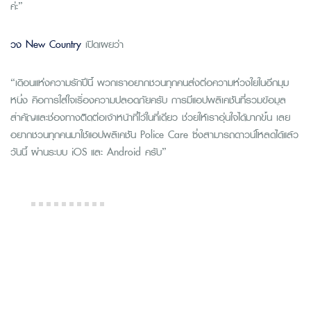
ค่ะ”
วง
New Country
เปิดเผยว่า
“เดือนแห่งความรักปีนี้ พวกเราอยากชวนทุกคนส่งต่อความห่วงใยในอีกมุม
หนึ่ง คือการใส่ใจเรื่องความปลอดภัยครับ การมีแอปพลิเคชันที่รวมข้อมูล
สำคัญและช่องทางติดต่อเจ้าหน้าที่ไว้ในที่เดียว ช่วยให้เราอุ่นใจได้มากขึ้น เลย
อยากชวนทุกคนมาใช้แอปพลิเคชัน Police Care ซึ่งสามารถดาวน์โหลดได้แล้ว
วันนี้ ผ่านระบบ iOS และ Android ครับ”