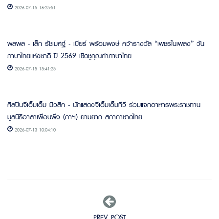
2026-07-15 16:25:51
พลพล - เล็ก รัชเมศฐ์ - เบียร์ พร้อมพงษ์ คว้ารางวัล “เพชรในเพลง” วัน
ภาษาไทยแห่งชาติ ปี 2569 เชิดชูคุณค่าภาษาไทย
2026-07-15 15:41:25
ศิลปินจีเอ็มเอ็ม มิวสิค - นักแสดงจีเอ็มเอ็มทีวี ร่วมแจกอาหารพระราชทาน
มูลนิธิอาสาเพื่อนพึ่ง (ภาฯ) ยามยาก สภากาชาดไทย
2026-07-13 10:04:10
PREV POST