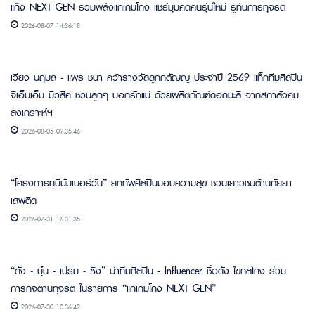
แก๊ง NEXT GEN รวมพลังแก้เกมโกง แชร์มุมคิดคนรุ่นใหม่ รู้ทันการทุจริต
2026-08-07 14:36:18
เวียง นฤมล - แพร ชนา คว้ารางวัลลูกกตัญญู ประจำปี 2569 แท็กทีมศิลปิน
จีเอ็มเอ็ม มิวสิค ชวนลูกๆ บอกรักแม่ ด้วยผลิตภัณฑ์ดอกมะลิ จากสภาสังคม
สงเคราะห์ฯ
2026-08-05 09:35:46
“โครงการทูบีนัมเบอร์วัน” ยกทัพศิลปินมอบความสุข ชวนเยาวชนต้านภัยยา
เสพติด
2026-07-31 16:31:35
“ดัง - บุ๋น - เปรม - ซิง” นำทีมศิลปิน - Influencer ชื่อดัง ไขกลโกง ร่วม
ภารกิจต้านทุจริต ในรายการ “แก้เกมโกง NEXT GEN”
2026-07-30 10:36:42