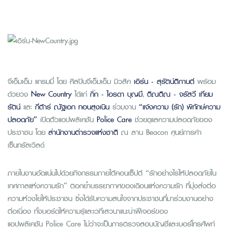
จีเอ็มเอ็ม แกรมมี่ โดย ศิลปินจีเอ็มเอ็ม มิวสิค
เอิร์น - สุรัตน์ติกานต์
พร้อม
ด้วยวง
New Country
ได้แก่
กิ๊ก - ไอรดา บุญมี
,
ติณติณ - จรัสวี เทียม
รัตน์
และ
กีต้าร์ ณัฐเอก ทอนสูงเนิน
ร่วมงาน
“แจ้งความ (รัก) พิทักษ์ความ
ปลอดภัย”
เปิดตัวแอปพลิเคชัน
Police Care
ช่วยดูแลความปลอดภัยของ
ประชาชน โดย
สำนักงานตำรวจแห่งชาติ
ณ ลาน Beacon ศูนย์การค้า
เซ็นทรัลเวิลด์
ภายในงานอัดแน่นไปด้วยกิจกรรมภายใต้คอนเซ็ปต์ “รักอย่างไรให้ปลอดภัยใน
เทศกาลแห่งความรัก” ตอกย้ำบรรยากาศของเดือนแห่งความรัก ที่มุ่งส่งต่อ
ความห่วงใยให้ประชาชน ซึ่งได้รับความสนใจจากประชาชนที่มาร่วมงานอย่าง
ต่อเนื่อง ทั้งบอร์ดให้ความรู้และเวทีเสวนาแนะนำฟีเจอร์ของ
แอปพลิเคชัน Police Care ไม่ว่าจะเป็นการตรวจสอบบัญชีและเบอร์โทรศัพท์