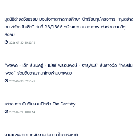
มูลนิธิดำรงชัยธรรม มอบโอกาสทางการศึกษา นักเรียนทุนโครงการ “ทุนสร้าง
คน สร้างบัณฑิต” รุ่นที่ 25/2569 สร้างเยาวชนคุณภาพ ส่งต่อความดีสู่
สังคม
2026-07-30 10:23:18
“พลพล - เล็ก รัชเมศฐ์ - เบียร์ พร้อมพงษ์ - จารุพันธ์” รับรางวัล “เพชรใน
เพลง” ร่วมสืบสานภาษาไทยผ่านบทเพลง
2026-07-30 09:55:42
แสดงความยินดีในงานเปิดตัว The Dentistry
2026-07-21 10:01:54
งานแถลงข่าวการจัดงานวันภาษาไทยแห่งชาติ