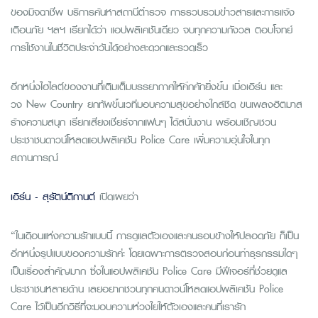
ของมิจฉาชีพ บริการค้นหาสถานีตำรวจ การรวบรวมข่าวสารและการแจ้ง
เตือนภัย ฯลฯ เรียกได้ว่า แอปพลิเคชันเดียว จบทุกความกังวล ตอบโจทย์
การใช้งานในชีวิตประจำวันได้อย่างสะดวกและรวดเร็ว
อีกหนึ่งไฮไลต์ของงานที่เติมเต็มบรรยากาศให้คึกคักยิ่งขึ้น เมื่อเอิร์น และ
วง New Country ยกทัพขึ้นเวทีมอบความสุขอย่างใกล้ชิด ขนเพลงฮิตมาส
ร้างความสนุก เรียกเสียงเชียร์จากแฟนๆ ได้สนั่นงาน พร้อมเชิญชวน
ประชาชนดาวน์โหลดแอปพลิเคชัน Police Care เพิ่มความอุ่นใจในทุก
สถานการณ์
เอิร์น - สุรัตน์ติกานต์
เปิดเผยว่า
“ในเดือนแห่งความรักแบบนี้ การดูแลตัวเองและคนรอบข้างให้ปลอดภัย ก็เป็น
อีกหนึ่งรูปแบบของความรักค่ะ โดยเฉพาะการตรวจสอบก่อนทำธุรกรรมใดๆ
เป็นเรื่องสำคัญมาก ซึ่งในแอปพลิเคชัน Police Care มีฟีเจอร์ที่ช่วยดูแล
ประชาชนหลายด้าน เลยอยากชวนทุกคนดาวน์โหลดแอปพลิเคชัน Police
Care ไว้เป็นอีกวิธีที่จะมอบความห่วงใยให้ตัวเองและคนที่เรารัก