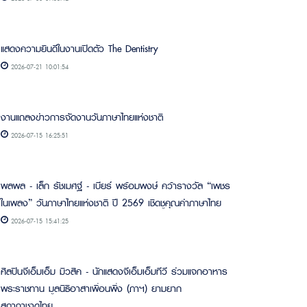
แสดงความยินดีในงานเปิดตัว The Dentistry
2026-07-21 10:01:54
งานแถลงข่าวการจัดงานวันภาษาไทยแห่งชาติ
2026-07-15 16:25:51
พลพล - เล็ก รัชเมศฐ์ - เบียร์ พร้อมพงษ์ คว้ารางวัล “เพชร
ในเพลง” วันภาษาไทยแห่งชาติ ปี 2569 เชิดชูคุณค่าภาษาไทย
2026-07-15 15:41:25
ศิลปินจีเอ็มเอ็ม มิวสิค - นักแสดงจีเอ็มเอ็มทีวี ร่วมแจกอาหาร
พระราชทาน มูลนิธิอาสาเพื่อนพึ่ง (ภาฯ) ยามยาก
สภากาชาดไทย