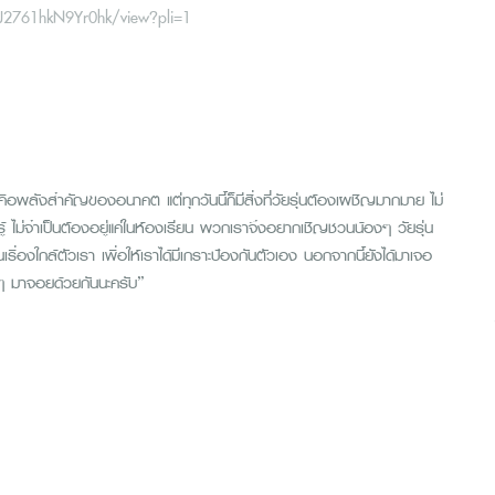
UJ2761hkN9Yr0hk/view?pli=1
นคือพลังสำคัญของอนาคต แต่ทุกวันนี้ก็มีสิ่งที่วัยรุ่นต้องเผชิญมากมาย ไม่
้ ไม่จำเป็นต้องอยู่แค่ในห้องเรียน พวกเราจึงอยากเชิญชวนน้องๆ วัยรุ่น
็นเรื่องใกล้ตัวเรา เพื่อให้เราได้มีเกราะป้องกันตัวเอง นอกจากนี้ยังได้มาเจอ
นๆ มาจอยด้วยกันนะครับ”