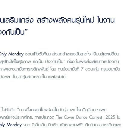
นเสริมแกร่ง สร้างพลังคนรุ่นใหม่ ในงาน
องกันเป็น”
Only Monday
ชวนแก๊งวัยทีนมาร่วมสร้างแรงบันดาลใจ เรียนรู้และเปลี่ยน
คใหม่ใส่ใจสุขภาพ รักเป็น ป้องกันเป็น” ที่จัดขึ้นเพื่อส่งเสริมการป้องกัน
ภาพและอนามัยการเจริญพันธุ์ โดย ศูนย์อนามัยที่ 7 ขอนแก่น กรมอนามัย
ลล์ ชั้น 5 ศูนย์การค้าเซ็นทรัลขอนแก่
หัวข้อ “การตั้งครรภ์ไม่พร้อมในวัยรุ่น และ โรคติดต่อทางเพศ
นรีแพทย์แห่งประเทศไทย, การประกวด The Cover Dance Contest 2025 ใน
nly Monday
จาก จีเอ็มเอ็ม มิวสิค เข้าชมงานฟรี! ติดตามรายละเอียดและ