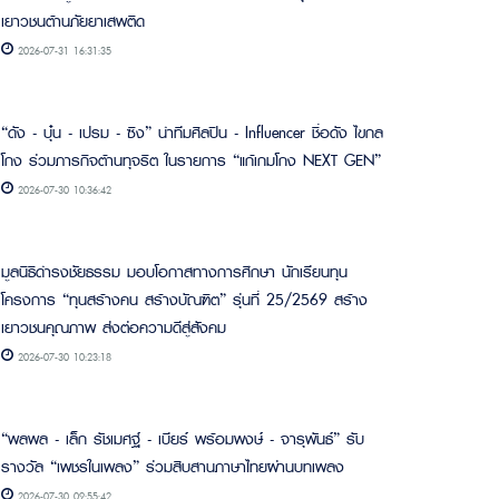
เยาวชนต้านภัยยาเสพติด
2026-07-31 16:31:35
“ดัง - บุ๋น - เปรม - ซิง” นำทีมศิลปิน - Influencer ชื่อดัง ไขกล
โกง ร่วมภารกิจต้านทุจริต ในรายการ “แก้เกมโกง NEXT GEN”
2026-07-30 10:36:42
มูลนิธิดำรงชัยธรรม มอบโอกาสทางการศึกษา นักเรียนทุน
โครงการ “ทุนสร้างคน สร้างบัณฑิต” รุ่นที่ 25/2569 สร้าง
เยาวชนคุณภาพ ส่งต่อความดีสู่สังคม
2026-07-30 10:23:18
“พลพล - เล็ก รัชเมศฐ์ - เบียร์ พร้อมพงษ์ - จารุพันธ์” รับ
รางวัล “เพชรในเพลง” ร่วมสืบสานภาษาไทยผ่านบทเพลง
2026-07-30 09:55:42