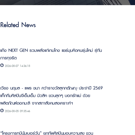
Related News
แก๊ง NEXT GEN รวมพลังแก้เกมโกง แชร์มุมคิดคนรุ่นใหม่ รู้ทัน
การทุจริต
2026-08-07 14:36:18
เวียง นฤมล - แพร ชนา คว้ารางวัลลูกกตัญญู ประจำปี 2569
แท็กทีมศิลปินจีเอ็มเอ็ม มิวสิค ชวนลูกๆ บอกรักแม่ ด้วย
ผลิตภัณฑ์ดอกมะลิ จากสภาสังคมสงเคราะห์ฯ
2026-08-05 09:35:46
“โครงการทูบีนัมเบอร์วัน” ยกทัพศิลปินมอบความสุข ชวน