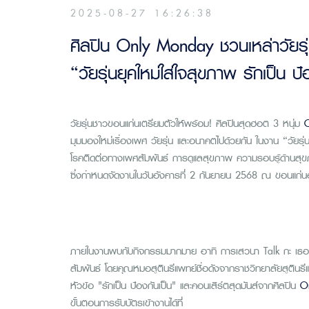
2025-08-27 16:26:38
ศิลปิน Only Monday ชวนเหล่าวัยรุ่
“วัยรุ่นยุคใหม่ใส่ใจสุขภาพ รักเป็น ป้
วัยรุ่นชาวขอนแก่นเตรียมตัวให้พร้อม! ศิลปินสุดฮอต 3 หนุ่ม
มุมมองใหม่เรื่องเพศ วัยรุ่น และอนาคตไปด้วยกัน ในงาน “วัยรุ่นยุ
โรคติดต่อทางเพศสัมพันธ์ การดูแลสุขภาพ ความรอบรู้ด้านสุข
ซึ่งกำหนดจัดงานในวันอังคารที่ 2 กันยายน 2568 ณ ขอนแก่นฮอ
ภายในงานพบกับกิจกรรมมากมาย อาทิ การเสวนา Talk กะ เธอ ใน
สัมพันธ์ โดยคุณหมอสูตินรีแพทย์ชื่อดังจากราชวิทยาลัยสูติ
หัวข้อ "รักเป็น ป้องกันเป็น" และคอนเสิร์ตสุดมันส์จากศิลปิน
O
ขั้นตอนการรับบัตรเข้างานได้ที่