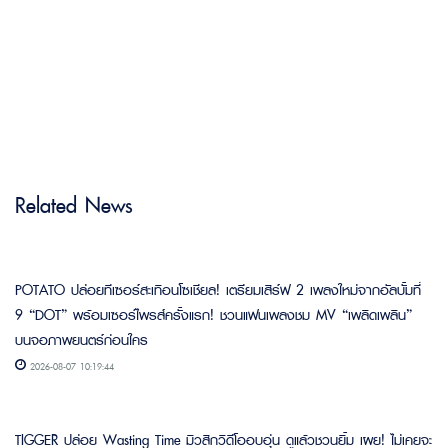
Related News
POTATO ปล่อยทีเซอร์สะเทือนโซเชียล! เตรียมเสิร์ฟ 2 เพลงใหม่จากอัลบั้มที่
9 “DOT” พร้อมเซอร์ไพรส์ครั้งแรก! ชวนแฟนเพลงชม MV “เพลิดเพลิน”
บนจอภาพยนตร์ก่อนใคร
2026-08-07 10:19:44
TIGGER ปล่อย Wasting Time มิวสิกวิดีโออบอุ่น ดูแล้วชวนยิ้ม เผย! ไม่เคยจะ