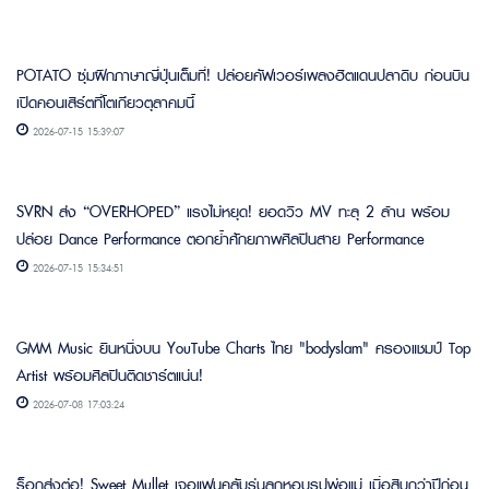
POTATO ซุ่มฝึกภาษาญี่ปุ่นเต็มที่! ปล่อยคัฟเวอร์เพลงฮิตแดนปลาดิบ ก่อนบิน
เปิดคอนเสิร์ตที่โตเกียวตุลาคมนี้
2026-07-15 15:39:07
SVRN ส่ง “OVERHOPED” แรงไม่หยุด! ยอดวิว MV ทะลุ 2 ล้าน พร้อม
ปล่อย Dance Performance ตอกย้ำศักยภาพศิลปินสาย Performance
2026-07-15 15:34:51
GMM Music ยืนหนึ่งบน YouTube Charts ไทย "bodyslam" ครองแชมป์ Top
Artist พร้อมศิลปินติดชาร์ตแน่น!
2026-07-08 17:03:24
ร็อกส่งต่อ! Sweet Mullet เจอแฟนคลับรุ่นลูกหอบรูปพ่อแม่ เมื่อสิบกว่าปีก่อน