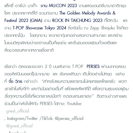
แล็คซี่ อารีน่า มาเก๊า
งาน MU:CON 2023
งานแสดงดนตรีนานาชาติกรุง
โซล ประเทศเกาหลีใต้ รวมถึงงาน
The Golden Melody Awards &
Festival 2023 (GMA)
งาน
ROCK IN TAICHUNG 2023
ที่ไต้หวัน และ
งาน
T-POP Showcase Tokyo 2024
ซึ่งจัดขึ้น ณ Zepp Shinjuku โตเกียว
ประเทศญี่ปุ่น โดยทุกงาน พวกเขาทุ่มเทอย่างสุดความสามารถ และสร้าง
โมเมนต์สุดพิเศษน่าจดจำจนเป็นที่พูดถึง และชื่นชมของผู้ชมทั่วเอเชียและ
สื่อมวลชนหลากหลายเชื้อชาติ
เรียกว่า ตลอดระยะเวลา 2 ปี บนเส้นทาง T-POP
PERSES
ผ่านบททดสอบ
ของศิลปินบอยกรุ๊ปมากมาย และ ยังคงพัฒนา เติบโตอย่างไม่หยุด อย่าง
ที่
จั๋ง วิกร
กล่าวว่า
“สำหรับผมความพยายามไม่เคยทรยศใครครับ พวก
เรารักในสิ่งที่ทำ เเละทำมันอย่างเต็มที่ เพื่อผลลัพท์ที่ดี เพื่อความสุขของผู้ชม
ซึ่งทุกความตั้งใจที่พวกเราลงมือทำ จะตอบเเทนเราเอง”
ติดตามข่าวสารและ
ร่วมเป็นกำลังใจให้กับ PERSES ได้ทาง: Youtube:
gnest_official
, Instagram/Twitter /TikTok: @perses_official
@gnest_official