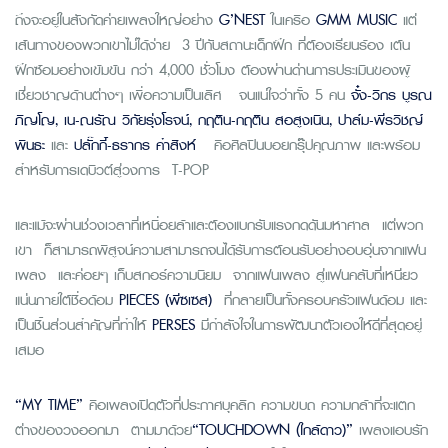
ถึงจะอยู่ในสังกัดค่ายเพลงใหญ่อย่าง
G’NEST
ในเครือ
GMM MUSIC
แต่
เส้นทางของพวกเขาไม่ได้ง่าย 3 ปีกับสถานะเด็กฝึก ที่ต้องเรียนร้อง เต้น
ฝึกซ้อมอย่างเข้มข้น กว่า 4,000 ชั่วโมง ต้องผ่านด่านการประเมินของผู้
เชี่ยวชาญด้านต่างๆ เพื่อความเป็นเลิศ จนแน่ใจว่าทั้ง 5 คน
จั๋ง-วิกร บูรณ
ภิญโญ, เน-ณรัณ วิกัยรุ่งโรจน์, กฤติน-กฤติน สอสูงเนิน, ปาล์ม-พีรวิชญ์
พินธะ
และ
ปลั๊กกี้-ธรากร คำสิงห์
คือศิลปินบอยกรุ๊ปคุณภาพ และพร้อม
สำหรับการเดบิวต์สู่วงการ T-POP
และแม้จะผ่านช่วงเวลาที่เหนื่อยล้าและต้องแบกรับแรงกดดันมหาศาล แต่พวก
เขา ก็สามารถพิสูจน์ความสามารถจนได้รับการต้อนรับอย่างอบอุ่นจากแฟน
เพลง และค่อยๆ เก็บสกอร์ความนิยม จากแฟนเพลง สู่แฟนคลับที่เหนียว
แน่นภายใต้ชื่อด้อม
PIECES (พีซเซส)
ที่กลายเป็นทั้งครอบครัวแฟนด้อม และ
เป็นชิ้นส่วนสำคัญที่ทำให้
PERSES
มีกำลังใจในการพัฒนาตัวเองให้ดีที่สุดอยู่
เสมอ
“MY TIME”
คือเพลงเปิดตัวที่ประกาศบุคลิก ความขบถ ความกล้าที่จะแตก
ต่างของวงออกมา ตามมาด้วย
“TOUCHDOWN (ใกล้ดาว)”
เพลงแอบรัก