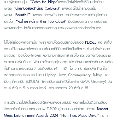
แบบผู้ชายอบอุ่น
“Catch the Night”
เพลงฮีลใจให้พลังชีวิต ต่อด้วย
เพลง
“น่ารักน้อยลงหน่อย (Cuteless)”
เพลงสดใสน่ารักชวนยิ้ม
เพลง
“Beautiful”
เพลงสร้างพลังบวก จนถึงเพลงช้าๆเศร้าๆปิดท้าย
อัลบั้ม
“คนใกล้ที่คิดไกล (Far Too Close)”
ซึ่งตลอดเส้นทางการปล่อย
เพลงเราต่าง ได้เห็นการทดลองทางดนตรีของพวกเขาอย่างต่อเนื่อง
ไม่ใช่แค่เรื่องเพลงเท่านั้น เพราะความโดดเด่นสร้างชื่อของ
PERSES
คือ สเต็ป
ความเป๊ะของเพอร์ฟอร์มแมนซ์บนเวทีที่มีการดีไซน์โชว์ใหม่ๆ ท่าเต้นใหม่ๆออก
มาเสมอ ซึ่งเบื้องหลังคือ ความทุ่มเทแรงกาย แรงใจ และเวลาฝึกซ้อมอย่าง
สม่ำเสมอเพิ่มทักษะ พัฒนาตัวเองอยู่ตลอด แม้ว่าคิวงานและคิวเรียนหนังสือ
ที่มหาวิทยาลัยจะแน่น 7 วันต่อสัปดาห์ แต่ ทั้ง 5 คน ยังคงฝึกหนักใน
หลักสูตรทั้ง ร้อง แรป เต้น Hiphop, Jazz, Contemporary, B-Boy และ
อื่นๆ ที่สถาบัน BLKGEM (สถาบันสอนศิลปินในเครือ GMM Grammy) วัน
ละ 4 ชั่วโมง 5 วันต่อสัปดาห์ รวมแล้วกว่า 20 ชั่วโมง !!!
การันตีความไปสุดในเรื่องสเตจพอร์ฟอร์มแมนซ์ คือการได้เป็นตัวแทนของ
ประเทศไทยในการนำเสนอภาพ T-POP สู่สายตาคนทั่วโลก ที่งาน
Tencent
Music Entertainment Awards 2024 “High Five. Music Drive.”
ณ กา