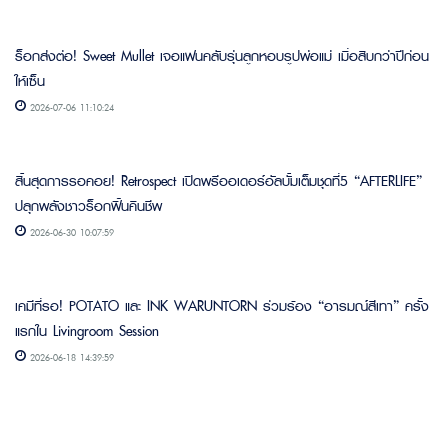
ร็อกส่งต่อ! Sweet Mullet เจอแฟนคลับรุ่นลูกหอบรูปพ่อแม่ เมื่อสิบกว่าปีก่อน
ให้เซ็น
2026-07-06 11:10:24
สิ้นสุดการรอคอย! Retrospect เปิดพรีออเดอร์อัลบั้มเต็มชุดที่5 “AFTERLIFE”
ปลุกพลังชาวร็อกฟื้นคืนชีพ
2026-06-30 10:07:59
เคมีที่รอ! POTATO และ INK WARUNTORN ร่วมร้อง “อารมณ์สีเทา” ครั้ง
แรกใน Livingroom Session
2026-06-18 14:39:59