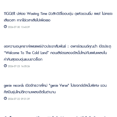
TIGGER ปล่อย Wasting Time มิวสิกวิดีโออบอุ่น ดูแล้วชวนยิ้ม เผย! ไม่เคยจะ
เสียเวลา หากใช้เวลาเสียไปเพื่อเธอ
2026-07-30 13:43:39
ขอความอนุเคราะห์เผยแพร่ข่าวประชาสัมพันธ์ :: อพาร์ตเมนต์คุณป้า เปิดประตู
“Welcome To The Cold Land” คอนเสิร์ตฉลองอัลบั้มใหม่กับแฟนเพลงใน
ค่ำคืนสุดอบอุ่นแบบชาวร็อก
2026-07-23 16:35:26
genie records เปิดจักรวาลใหม่ "genie Verse" โปรเจกต์อัลบั้มพิเศษ ชวน
ศิลปินรุ่นใหม่ตีความเพลงฮิตในตำนาน
2026-07-22 09:31:39