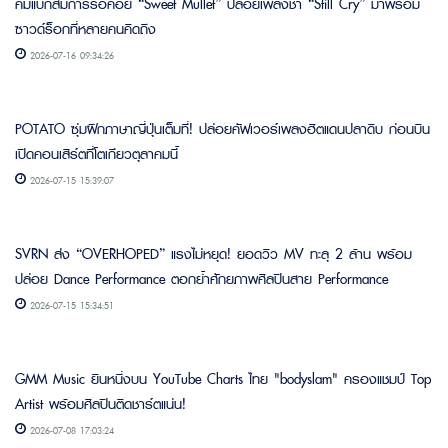
คัมแบ็กสมการรอคอย “Sweet Mullet” ปล่อยเพลงช้า “Still Cry” มาพร้อม
ซาวด์ร็อกที่หลายคนคิดถึง
2026-07-16 09:34:26
POTATO ซุ่มฝึกภาษาญี่ปุ่นเต็มที่! ปล่อยคัฟเวอร์เพลงฮิตแดนปลาดิบ ก่อนบิน
เปิดคอนเสิร์ตที่โตเกียวตุลาคมนี้
2026-07-15 15:39:07
SVRN ส่ง “OVERHOPED” แรงไม่หยุด! ยอดวิว MV ทะลุ 2 ล้าน พร้อม
ปล่อย Dance Performance ตอกย้ำศักยภาพศิลปินสาย Performance
2026-07-15 15:34:51
GMM Music ยืนหนึ่งบน YouTube Charts ไทย "bodyslam" ครองแชมป์ Top
Artist พร้อมศิลปินติดชาร์ตแน่น!
2026-07-08 17:03:24