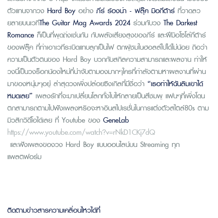
ตัวแทนจากวง
Hard Boy
อย่าง
ภีร์ ร้องนำ - ฟลุ๊ค มือกีต้าร์
ที่วาดลว
ยลายบนเวที
The Guitar Mag Awards 2024
ร่วมกับวง
The Darkest
Romance
ก็เป็นที่พูดถึงเช่นกัน กับพลังเสียงสูงของภีร์ และฝีมือโซโล่กีต้าร์
ของฟลุ๊ค ที่ทำเอาเวทีระเบิดแทบลุกเป็นไฟ ตกผู้ชมในฮอลล์ไปได้ไม่น้อย ถือว่า
ความเป็นตัวตนของ Hard Boy บวกกับสกิลความสามารถและผลงาน ทำให้
วงนี้เป็นวงร็อกน้องใหม่ที่น่าจับตามองมากๆใครที่กำลังตามหาผลงานที่ผ่าน
มาของหนุ่มๆอยู่ ล่าสุดวงเพิ่งปล่อยซิงเกิลที่มีชื่อว่า
“เธอทำให้ฉันลืมเขาได้
หมดเลย”
เพลงรักที่จะมาเปลี่ยนโลกทั้งใบให้กลายเป็นสีชมพู แฟนๆที่เพิ่งโดน
ตกสามารถตามไปฟังเพลงหรือจะหาอินสไปเรชั่นในการแต่งตัวสไตล์80s ตาม
มิวสิกวิดีโอได้เลย ที่ Youtube ของ
GeneLab
https://www.youtube.com/watch?v=rNkD1CKj7dQ
และฟังเพลงของวง Hard Boy แบบออนไลน์บน Streaming ทุก
แพลตฟอร์ม
ติดตามข่าวสารความเคลื่อนไหวได้ที่