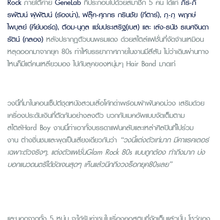
Rock
ภายใต้ค่าย
GeneLab
ที่ประกอบไปด้วยสมาชิก 5 คน ได้แก่
ภีร์
-
ภี
รพัฒน์ ผู้พัฒน์
(ร้องนำ)
,
ฟลุ๊ค
-
ศุภกร กรินชัย
(กีตาร์)
,
ภู
-
ภู พฤกษ์
ไพบูลย์
(คีย์บอร์ด)
,
ต้อม
-
นุกูล แช่มประเสริฐ
(เบส) และ
เล้ง
-
ธนัช ธเนศจินดา
รัตน์
(กลอง)
หลังปรากฏตัวบนพรมแดง ด้วยสไตล์แฟชั่นที่จัดจ้านเหมือน
หลุดออกมาจากยุค 80s ทำให้บรรยากาศภายในงานมีสีสัน ไม่ว่าเดินผ่านทาง
ไหนก็มีแต่คนเหลียวมอง ไปกับลุคของหนุ่มๆ Hair Band มาดเท่
วงนี้ที่มาในคอนเซ็ปต์ชุดหนังสวมเสื้อโค้ทดำพร้อมผ้าพันคอม่วง เสริมด้วย
เครื่องประดับเงินที่ตัดกันอย่างลงตัว บวกกับเมคอัพแบบจัดเต็มตาม
สไตล์Hard Boy งานนี้ทำเอาทั้งบรรดาแฟนคลับและเหล่าศิลปินที่ไปร่วม
งาน ต่างชื่นชมและพูดเป็นเสียงเดียวกันว่า
“วงนี้แต่งตัวเท่มาก
มีคาแ
ร
คเตอร์
เฉพาะตัว
จริงๆ,
แต่งตัว
แฟชั่น
Glam Rock 80s
แบบ
ถูกต้อง
ทำถึง
มาก
บ่ง
บอกแนวดนตรีได้ชัดเจน
สุดๆ เห็นแล้วนึกถึงวงร็อกยุค
80s
เลย”
และนอกจากทั้ง 5 หนุ่ม จะได้รับคำชมในเรื่องคอสตูมที่จัดเต็มแล้วนั้น โชว์ของ